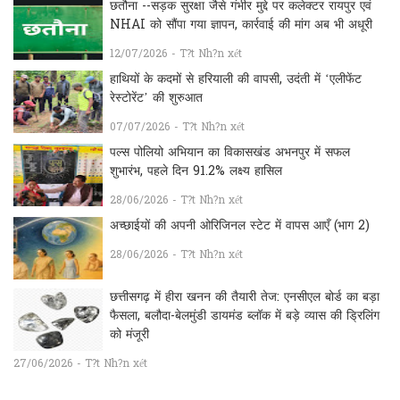
छतौना --सड़क सुरक्षा जैसे गंभीर मुद्दे पर कलेक्टर रायपुर एवं
NHAI को सौंपा गया ज्ञापन, कार्रवाई की मांग अब भी अधूरी
12/07/2026 - T?t Nh?n xét
हाथियों के कदमों से हरियाली की वापसी, उदंती में ‘एलीफेंट
रेस्टोरेंट’ की शुरुआत
07/07/2026 - T?t Nh?n xét
पल्स पोलियो अभियान का विकासखंड अभनपुर में सफल
शुभारंभ, पहले दिन 91.2% लक्ष्य हासिल
28/06/2026 - T?t Nh?n xét
अच्छाईयों की अपनी ओरिजिनल स्टेट में वापस आएँ (भाग 2)
28/06/2026 - T?t Nh?n xét
छत्तीसगढ़ में हीरा खनन की तैयारी तेज: एनसीएल बोर्ड का बड़ा
फैसला, बलौदा-बेलमुंडी डायमंड ब्लॉक में बड़े व्यास की ड्रिलिंग
को मंजूरी
27/06/2026 - T?t Nh?n xét