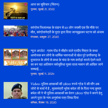
आज का सुविचार (चिंतन)
गुरुवार, जुलाई 21, 2022
कांग्रेस जिलाध्यक्ष के वाहन से 10 लोग जख्मी एक कि मौके पर
मौत, कांग्रेसनेत्री के पुत्र द्वारा दिया जानबूझकर घटना को अंजाम
मंगलवार, अक्टूबर 27, 2020
न्यूज अपडेट -ग्राम पोंड मे सीहोर वाले प्रदीप मिश्रा के कथा
आयोजक बन लोगो के धार्मिक भावनाओं से खेल पुरे छत्तीसगढ़ के
दूरदराज के लोगो से कथा के चंदा के नाम करोड़ो रूपये ऐठने वाले
का बन रहा आलिशन सर्वसुविधा युक्त वाला मकान की आखिर जाने
सच्चाई....
गुरुवार, जुलाई 11, 2024
Video-पुलिस आरक्षकों की 2800 रुपये ग्रेड पे की माँग अब
जोरो से चर्चा में है , मुख्यमंत्री भूपेश बघेल जी के पिता नन्द कुमार
बघेल जी ने भी पुलिस आरक्षकों का वेतन 2800 ग्रेड पे करने हेतु
अपने पुत्र के नाम अनुशंसा पत्र लिख दिया
शनिवार, दिसंबर 19, 2020