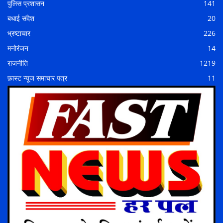
पुलिस प्रशासन
141
बधाई संदेश
20
भ्रष्टाचार
226
मनोरंजन
14
राजनीति
1219
फ़ास्ट न्यूज समाचार पत्र
11