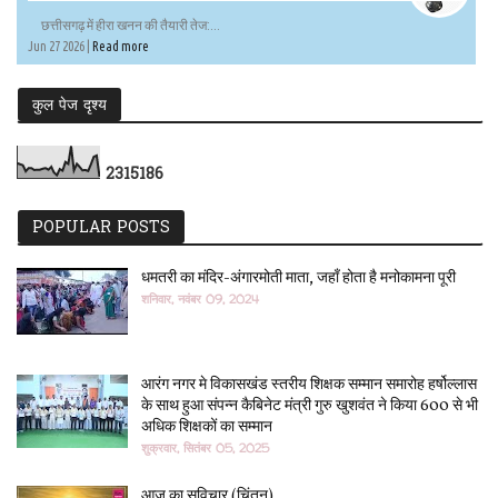
छत्तीसगढ़ में हीरा खनन की तैयारी तेज:...
Jun 27 2026 |
Read more
कुल पेज दृश्य
2
3
1
5
1
8
6
POPULAR POSTS
धमतरी का मंदिर-अंगारमोती माता, जहाँ होता है मनोकामना पूरी
शनिवार, नवंबर 09, 2024
आरंग नगर मे विकासखंड स्तरीय शिक्षक सम्मान समारोह हर्षोल्लास
के साथ हुआ संपन्न कैबिनेट मंत्री गुरु खुशवंत ने किया 600 से भी
अधिक शिक्षकों का सम्मान
शुक्रवार, सितंबर 05, 2025
आज का सुविचार (चिंतन)