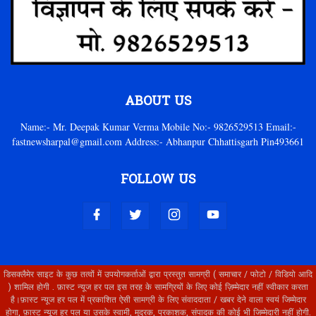
ABOUT US
Name:- Mr. Deepak Kumar Verma Mobile No:- 9826529513 Email:-
fastnewsharpal@gmail.com Address:- Abhanpur Chhattisgarh Pin493661
FOLLOW US
डिसक्लैमेर साइट के कुछ तत्वों में उपयोगकर्ताओं द्वारा प्रस्तुत सामग्री ( समाचार / फोटो / विडियो आदि
) शामिल होगी . फ़ास्ट न्यूज हर पल इस तरह के सामग्रियों के लिए कोई ज़िम्मेदार नहीं स्वीकार करता
है।फ़ास्ट न्यूज हर पल में प्रकाशित ऐसी सामग्री के लिए संवाददाता / खबर देने वाला स्वयं जिम्मेदार
होगा, फ़ास्ट न्यूज हर पल या उसके स्वामी, मुद्रक, प्रकाशक, संपादक की कोई भी जिम्मेदारी नहीं होगी.