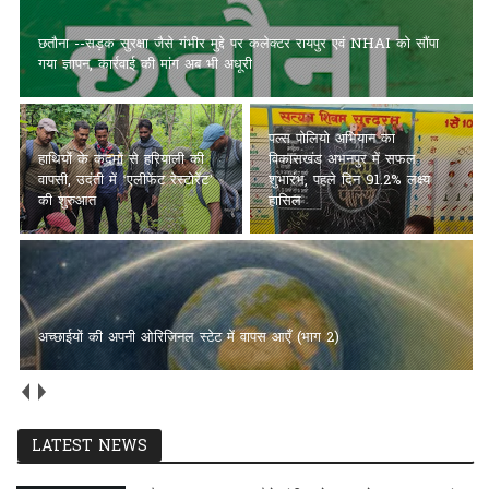
छतौना --सड़क सुरक्षा जैसे गंभीर मुद्दे पर कलेक्टर रायपुर एवं NHAI को सौंपा
गया ज्ञापन, कार्रवाई की मांग अब भी अधूरी
पल्स पोलियो अभियान का
हाथियों के कदमों से हरियाली की
विकासखंड अभनपुर में सफल
वापसी, उदंती में ‘एलीफेंट रेस्टोरेंट’
शुभारंभ, पहले दिन 91.2% लक्ष्य
की शुरुआत
हासिल
अच्छाईयों की अपनी ओरिजिनल स्टेट में वापस आएँ (भाग 2)
LATEST NEWS