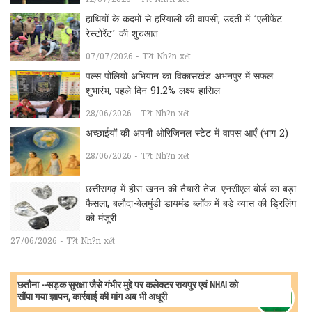
हाथियों के कदमों से हरियाली की वापसी, उदंती में ‘एलीफेंट
रेस्टोरेंट’ की शुरुआत
07/07/2026 - T?t Nh?n xét
पल्स पोलियो अभियान का विकासखंड अभनपुर में सफल
शुभारंभ, पहले दिन 91.2% लक्ष्य हासिल
28/06/2026 - T?t Nh?n xét
अच्छाईयों की अपनी ओरिजिनल स्टेट में वापस आएँ (भाग 2)
28/06/2026 - T?t Nh?n xét
छत्तीसगढ़ में हीरा खनन की तैयारी तेज: एनसीएल बोर्ड का बड़ा
फैसला, बलौदा-बेलमुंडी डायमंड ब्लॉक में बड़े व्यास की ड्रिलिंग
को मंजूरी
27/06/2026 - T?t Nh?n xét
छतौना --सड़क सुरक्षा जैसे गंभीर मुद्दे पर कलेक्टर रायपुर एवं NHAI को
सौंपा गया ज्ञापन, कार्रवाई की मांग अब भी अधूरी