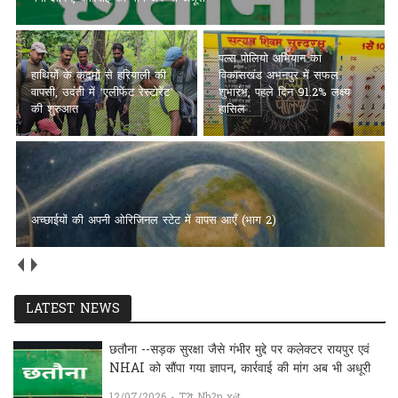
पल्स पोलियो अभियान का
हाथियों के कदमों से हरियाली की
विकासखंड अभनपुर में सफल
वापसी, उदंती में ‘एलीफेंट रेस्टोरेंट’
शुभारंभ, पहले दिन 91.2% लक्ष्य
की शुरुआत
हासिल
अच्छाईयों की अपनी ओरिजिनल स्टेट में वापस आएँ (भाग 2)
LATEST NEWS
छतौना --सड़क सुरक्षा जैसे गंभीर मुद्दे पर कलेक्टर रायपुर एवं
NHAI को सौंपा गया ज्ञापन, कार्रवाई की मांग अब भी अधूरी
12/07/2026 - T?t Nh?n xét