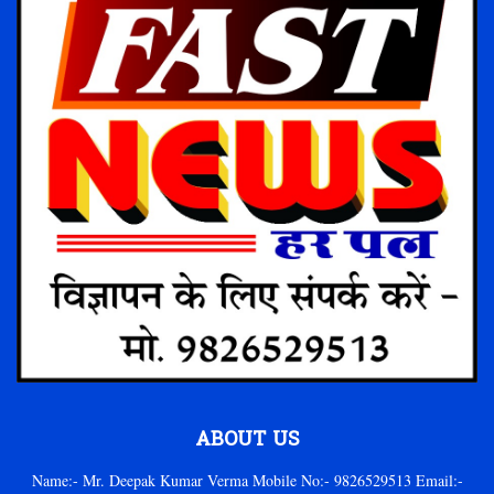
ABOUT US
Name:- Mr. Deepak Kumar Verma Mobile No:- 9826529513 Email:-