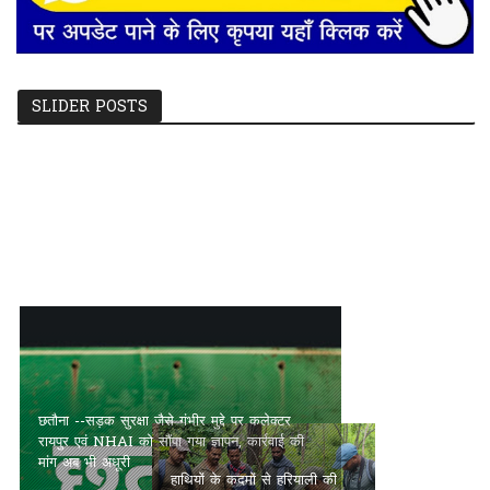
SLIDER POSTS
छतौना --सड़क सुरक्षा जैसे गंभीर मुद्दे पर कलेक्टर रायपुर एवं NHAI को सौंपा
गया ज्ञापन, कार्रवाई की मांग अब भी अधूरी
पल्स पोलियो अभियान का
हाथियों के कदमों से हरियाली की
विकासखंड अभनपुर में सफल