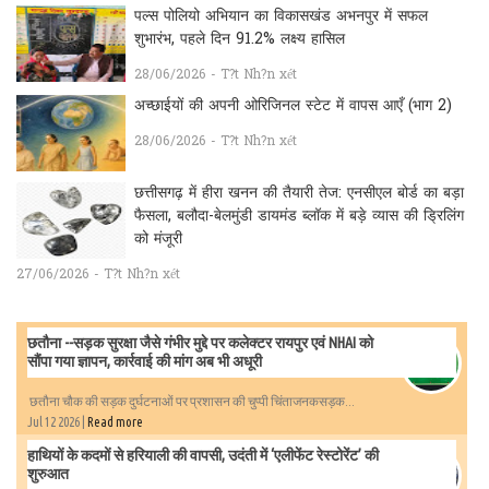
पल्स पोलियो अभियान का विकासखंड अभनपुर में सफल
शुभारंभ, पहले दिन 91.2% लक्ष्य हासिल
28/06/2026 - T?t Nh?n xét
अच्छाईयों की अपनी ओरिजिनल स्टेट में वापस आएँ (भाग 2)
28/06/2026 - T?t Nh?n xét
छत्तीसगढ़ में हीरा खनन की तैयारी तेज: एनसीएल बोर्ड का बड़ा
फैसला, बलौदा-बेलमुंडी डायमंड ब्लॉक में बड़े व्यास की ड्रिलिंग
को मंजूरी
27/06/2026 - T?t Nh?n xét
छतौना --सड़क सुरक्षा जैसे गंभीर मुद्दे पर कलेक्टर रायपुर एवं NHAI को
सौंपा गया ज्ञापन, कार्रवाई की मांग अब भी अधूरी
छतौना चौक की सड़क दुर्घटनाओं पर प्रशासन की चुप्पी चिंताजनकसड़क...
Jul 12 2026 |
Read more
हाथियों के कदमों से हरियाली की वापसी, उदंती में ‘एलीफेंट रेस्टोरेंट’ की
शुरुआत