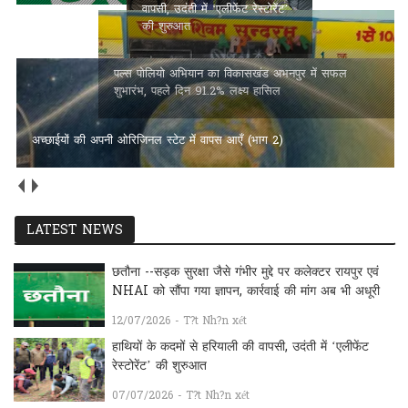
वापसी, उदंती में ‘एलीफेंट रेस्टोरेंट’
शुभारंभ, पहले दिन 91.2% लक्ष्य
की शुरुआत
हासिल
अच्छाईयों की अपनी ओरिजिनल स्टेट में वापस आएँ (भाग 2)
LATEST NEWS
छतौना --सड़क सुरक्षा जैसे गंभीर मुद्दे पर कलेक्टर रायपुर एवं
NHAI को सौंपा गया ज्ञापन, कार्रवाई की मांग अब भी अधूरी
12/07/2026 - T?t Nh?n xét
हाथियों के कदमों से हरियाली की वापसी, उदंती में ‘एलीफेंट
रेस्टोरेंट’ की शुरुआत
07/07/2026 - T?t Nh?n xét