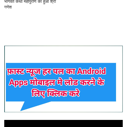
भागवत कथा महापुराण का हुआ श्री
गणेश