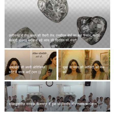
छत्तीसगढ़ में हीरा खनन की तैयारी तेज: एनसीएल बोर्ड का बड़ा फैसला, बलौदा-
बेलमुंडी डायमंड ब्लॉक में बड़े व्यास की ड्रिलिंग को मंजूरी
अच्छाईयों की अपनी ओरिजिनल
सुबह के समय की क्वॉलिटी को चेक
स्टेट में वापस आएँ (भाग 1)
करें
ब्रह्माकुमारीज़ सरकंडा बिलासपुर में हुआ दो दिवसीय योग तपस्या कार्यक्रम