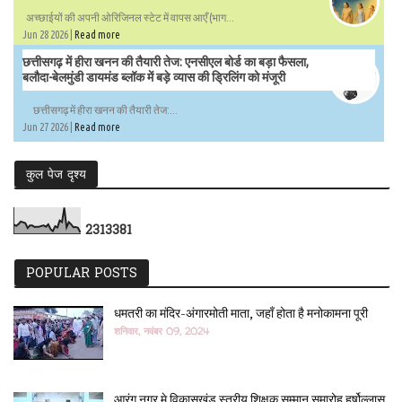
अच्छाईयों की अपनी ओरिजिनल स्टेट में वापस आएँ (भाग...
Jun 28 2026 |
Read more
छत्तीसगढ़ में हीरा खनन की तैयारी तेज: एनसीएल बोर्ड का बड़ा फैसला,
बलौदा-बेलमुंडी डायमंड ब्लॉक में बड़े व्यास की ड्रिलिंग को मंजूरी
छत्तीसगढ़ में हीरा खनन की तैयारी तेज:...
Jun 27 2026 |
Read more
कुल पेज दृश्य
2
3
1
3
3
8
1
POPULAR POSTS
धमतरी का मंदिर-अंगारमोती माता, जहाँ होता है मनोकामना पूरी
शनिवार, नवंबर 09, 2024
आरंग नगर मे विकासखंड स्तरीय शिक्षक सम्मान समारोह हर्षोल्लास