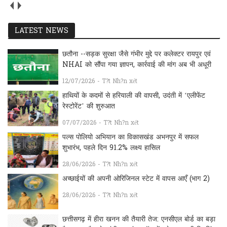
LATEST NEWS
छतौना --सड़क सुरक्षा जैसे गंभीर मुद्दे पर कलेक्टर रायपुर एवं
NHAI को सौंपा गया ज्ञापन, कार्रवाई की मांग अब भी अधूरी
12/07/2026 - T?t Nh?n xét
हाथियों के कदमों से हरियाली की वापसी, उदंती में ‘एलीफेंट
रेस्टोरेंट’ की शुरुआत
07/07/2026 - T?t Nh?n xét
पल्स पोलियो अभियान का विकासखंड अभनपुर में सफल
शुभारंभ, पहले दिन 91.2% लक्ष्य हासिल
28/06/2026 - T?t Nh?n xét
अच्छाईयों की अपनी ओरिजिनल स्टेट में वापस आएँ (भाग 2)
28/06/2026 - T?t Nh?n xét
छत्तीसगढ़ में हीरा खनन की तैयारी तेज: एनसीएल बोर्ड का बड़ा