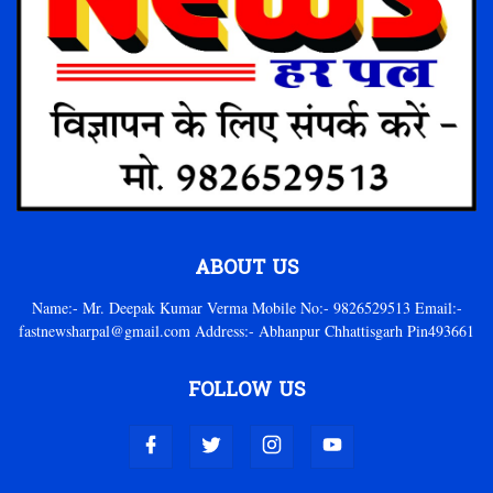
ABOUT US
Name:- Mr. Deepak Kumar Verma Mobile No:- 9826529513 Email:-
fastnewsharpal@gmail.com Address:- Abhanpur Chhattisgarh Pin493661
FOLLOW US