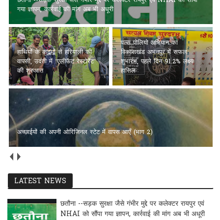
छतौना --सड़क सुरक्षा जैसे गंभीर मुद्दे पर कलेक्टर रायपुर एवं NHAI को सौंपा
गया ज्ञापन, कार्रवाई की मांग अब भी अधूरी
पल्स पोलियो अभियान का
हाथियों के कदमों से हरियाली की
विकासखंड अभनपुर में सफल
वापसी, उदंती में ‘एलीफेंट रेस्टोरेंट’
शुभारंभ, पहले दिन 91.2% लक्ष्य
की शुरुआत
हासिल
अच्छाईयों की अपनी ओरिजिनल स्टेट में वापस आएँ (भाग 2)
LATEST NEWS
छतौना --सड़क सुरक्षा जैसे गंभीर मुद्दे पर कलेक्टर रायपुर एवं
NHAI को सौंपा गया ज्ञापन, कार्रवाई की मांग अब भी अधूरी