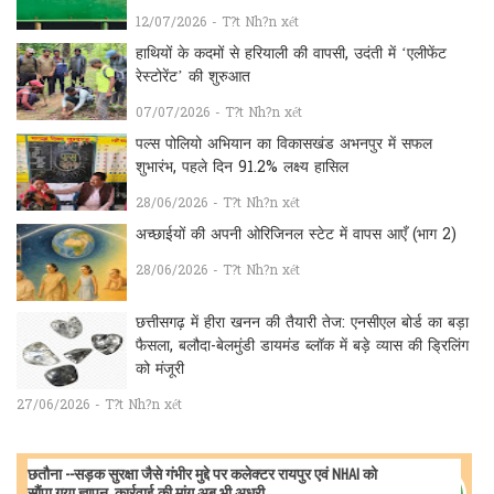
12/07/2026 - T?t Nh?n xét
हाथियों के कदमों से हरियाली की वापसी, उदंती में ‘एलीफेंट
रेस्टोरेंट’ की शुरुआत
07/07/2026 - T?t Nh?n xét
पल्स पोलियो अभियान का विकासखंड अभनपुर में सफल
शुभारंभ, पहले दिन 91.2% लक्ष्य हासिल
28/06/2026 - T?t Nh?n xét
अच्छाईयों की अपनी ओरिजिनल स्टेट में वापस आएँ (भाग 2)
28/06/2026 - T?t Nh?n xét
छत्तीसगढ़ में हीरा खनन की तैयारी तेज: एनसीएल बोर्ड का बड़ा
फैसला, बलौदा-बेलमुंडी डायमंड ब्लॉक में बड़े व्यास की ड्रिलिंग
को मंजूरी
27/06/2026 - T?t Nh?n xét
छतौना --सड़क सुरक्षा जैसे गंभीर मुद्दे पर कलेक्टर रायपुर एवं NHAI को
सौंपा गया ज्ञापन, कार्रवाई की मांग अब भी अधूरी