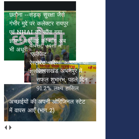
छतौना --सड़क सुरक्षा जैसे गंभीर मुद्दे
पल्स पोलियो
पर कलेक्टर रायपुर एवं NHAI को
हाथियों के
अभियान का
सौंपा गया ज्ञापन, कार्रवाई की मांग अब
कदमों से
विकासखंड
भी अधूरी
हरियाली की
अभनपुर में
वापसी, उदंती में
सफल शुभारंभ,
‘एलीफेंट
पहले दिन
रेस्टोरेंट’ की
91.2% लक्ष्य
शुरुआत
हासिल
अच्छाईयों की अपनी ओरिजिनल स्टेट
में वापस आएँ (भाग 2)