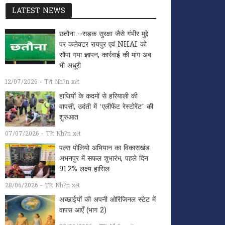
LATEST NEWS
छतौना --सड़क सुरक्षा जैसे गंभीर मुद्दे
पर कलेक्टर रायपुर एवं NHAI को
सौंपा गया ज्ञापन, कार्रवाई की मांग अब
भी अधूरी
12/07/2026 - T?t Nh?n xét
हाथियों के कदमों से हरियाली की
वापसी, उदंती में ‘एलीफेंट रेस्टोरेंट’ की
शुरुआत
07/07/2026 - T?t Nh?n xét
पल्स पोलियो अभियान का विकासखंड
अभनपुर में सफल शुभारंभ, पहले दिन
91.2% लक्ष्य हासिल
28/06/2026 - T?t Nh?n xét
अच्छाईयों की अपनी ओरिजिनल स्टेट में
वापस आएँ (भाग 2)