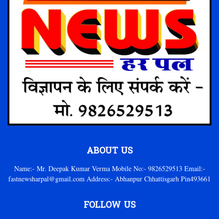
ABOUT US
Name:- Mr. Deepak Kumar Verma Mobile No:- 9826529513 Email:-
fastnewsharpal@gmail.com Address:- Abhanpur Chhattisgarh Pin493661
FOLLOW US