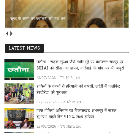
सुबह के समय की क्वॉलिटी को चेक करें
LATEST NEWS
छतौना --सड़क सुरक्षा जैसे गंभीर मुद्दे पर कलेक्टर रायपुर एवं
NHAI को सौंपा गया ज्ञापन, कार्रवाई की मांग अब भी अधूरी
12/07/2026 - T?t Nh?n xét
हाथियों के कदमों से हरियाली की वापसी, उदंती में ‘एलीफेंट
रेस्टोरेंट’ की शुरुआत
07/07/2026 - T?t Nh?n xét
पल्स पोलियो अभियान का विकासखंड अभनपुर में सफल
शुभारंभ, पहले दिन 91.2% लक्ष्य हासिल
28/06/2026 - T?t Nh?n xét