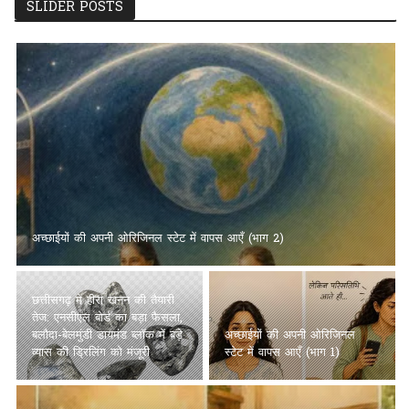
SLIDER POSTS
अच्छाईयों की अपनी ओरिजिनल स्टेट में वापस आएँ (भाग 2)
छत्तीसगढ़ में हीरा खनन की तैयारी
तेज: एनसीएल बोर्ड का बड़ा फैसला,
बलौदा-बेलमुंडी डायमंड ब्लॉक में बड़े
अच्छाईयों की अपनी ओरिजिनल
व्यास की ड्रिलिंग को मंजूरी
स्टेट में वापस आएँ (भाग 1)