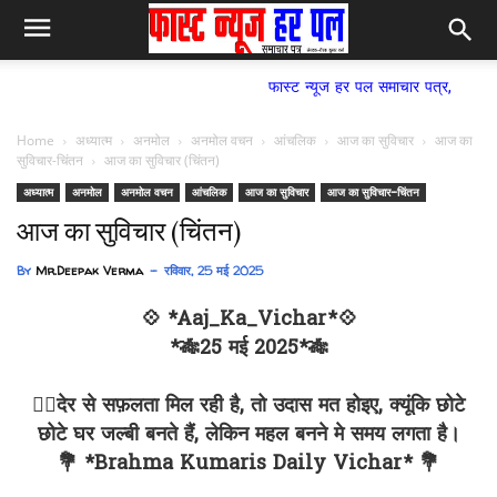
फास्ट न्यूज हर पल समाचार पत्र,
Home
अध्यात्म
अनमोल
अनमोल वचन
आंचलिक
आज का सुविचार
आज का
सुविचार-चिंतन
आज का सुविचार (चिंतन)
अध्यात्म
अनमोल
अनमोल वचन
आंचलिक
आज का सुविचार
आज का सुविचार-चिंतन
आज का सुविचार (चिंतन)
By
Mr.Deepak Verma
रविवार, 25 मई 2025
💠 *Aaj_Ka_Vichar*💠
*🎋25 मई 2025*🎋
✍🏻देर से सफ़लता मिल रही है, तो उदास मत होइए, क्यूंकि छोटे
छोटे घर जल्बी बनते हैं, लेकिन महल बनने मे समय लगता है।
💐 *Brahma Kumaris Daily Vichar* 💐