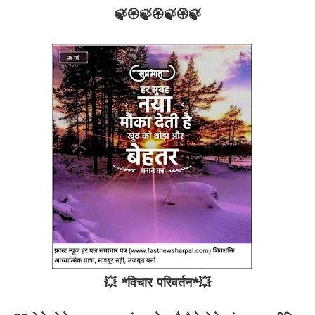
🍃🏵🍃🏵🍃🏵🍃
💥 *विचार परिवर्तन*💥