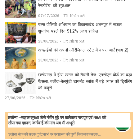
रेस्टोरेंट’ की शुरुआत
07/07/2026 - T?t Nh?n xét
पल्स पोलियो अभियान का विकासखंड अभनपुर में सफल
शुभारंभ, पहले दिन 91.2% लक्ष्य हासिल
28/06/2026 - T?t Nh?n xét
अच्छाईयों की अपनी ओरिजिनल स्टेट में वापस आएँ (भाग 2)
28/06/2026 - T?t Nh?n xét
छत्तीसगढ़ में हीरा खनन की तैयारी तेज: एनसीएल बोर्ड का बड़ा
फैसला, बलौदा-बेलमुंडी डायमंड ब्लॉक में बड़े व्यास की ड्रिलिंग
को मंजूरी
27/06/2026 - T?t Nh?n xét
छतौना --सड़क सुरक्षा जैसे गंभीर मुद्दे पर कलेक्टर रायपुर एवं NHAI को
सौंपा गया ज्ञापन, कार्रवाई की मांग अब भी अधूरी
छतौना चौक की सड़क दुर्घटनाओं पर प्रशासन की चुप्पी चिंताजनकसड़क...