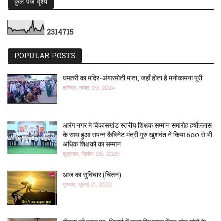
कुल पेज दृश्य
2
3
1
4
7
1
5
POPULAR POSTS
धमतरी का मंदिर-अंगारमोती माता, जहाँ होता है मनोकामना पूरी
शनिवार, नवंबर 09, 2024
आरंग नगर मे विकासखंड स्तरीय शिक्षक सम्मान समारोह हर्षोल्लास
के साथ हुआ संपन्न कैबिनेट मंत्री गुरु खुशवंत ने किया 600 से भी
अधिक शिक्षकों का सम्मान
शुक्रवार, सितंबर 05, 2025
आज का सुविचार (चिंतन)
गुरुवार, जुलाई 21, 2022