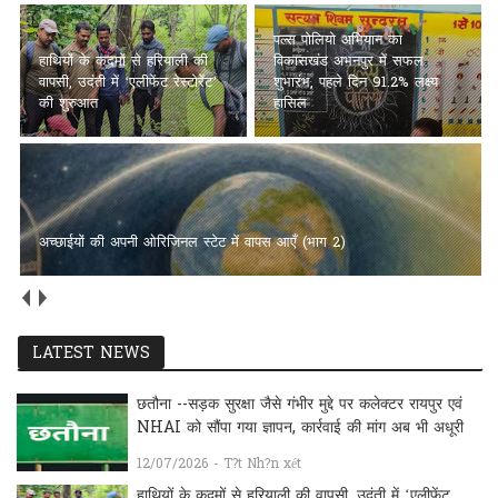
पल्स पोलियो अभियान का
हाथियों के कदमों से हरियाली की
विकासखंड अभनपुर में सफल
वापसी, उदंती में ‘एलीफेंट रेस्टोरेंट’
शुभारंभ, पहले दिन 91.2% लक्ष्य
की शुरुआत
हासिल
अच्छाईयों की अपनी ओरिजिनल स्टेट में वापस आएँ (भाग 2)
LATEST NEWS
छतौना --सड़क सुरक्षा जैसे गंभीर मुद्दे पर कलेक्टर रायपुर एवं
NHAI को सौंपा गया ज्ञापन, कार्रवाई की मांग अब भी अधूरी
12/07/2026 - T?t Nh?n xét
हाथियों के कदमों से हरियाली की वापसी, उदंती में ‘एलीफेंट