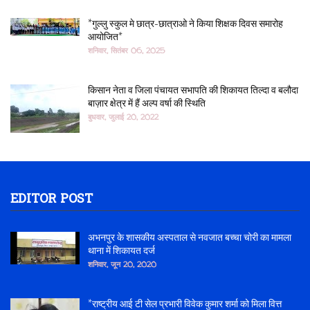
*गुल्लु स्कुल मे छात्र-छात्राओ ने किया शिक्षक दिवस समारोह
आयोजित*
शनिवार, सितंबर 06, 2025
किसान नेता व जिला पंचायत सभापति की शिकायत तिल्दा व बलौदा
बाज़ार क्षेत्र में हैं अल्प वर्षा की स्थिति
बुधवार, जुलाई 20, 2022
EDITOR POST
अभनपुर के शासकीय अस्पताल से नवजात बच्चा चोरी का मामला
थाना में शिकायत दर्ज
शनिवार, जून 20, 2020
*राष्ट्रीय आई टी सेल प्रभारी विवेक कुमार शर्मा को मिला वित्त