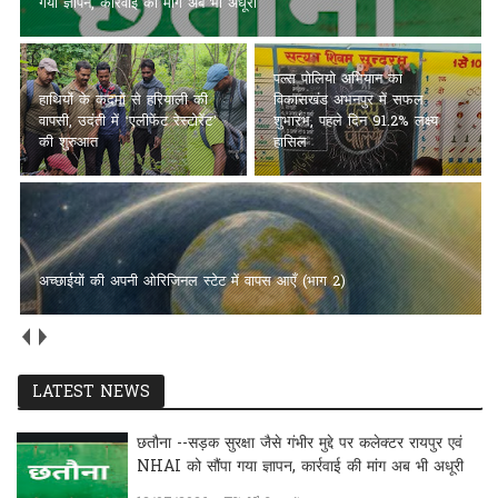
गया ज्ञापन, कार्रवाई की मांग अब भी अधूरी
पल्स पोलियो अभियान का
हाथियों के कदमों से हरियाली की
विकासखंड अभनपुर में सफल
वापसी, उदंती में ‘एलीफेंट रेस्टोरेंट’
शुभारंभ, पहले दिन 91.2% लक्ष्य
की शुरुआत
हासिल
अच्छाईयों की अपनी ओरिजिनल स्टेट में वापस आएँ (भाग 2)
LATEST NEWS
छतौना --सड़क सुरक्षा जैसे गंभीर मुद्दे पर कलेक्टर रायपुर एवं
NHAI को सौंपा गया ज्ञापन, कार्रवाई की मांग अब भी अधूरी