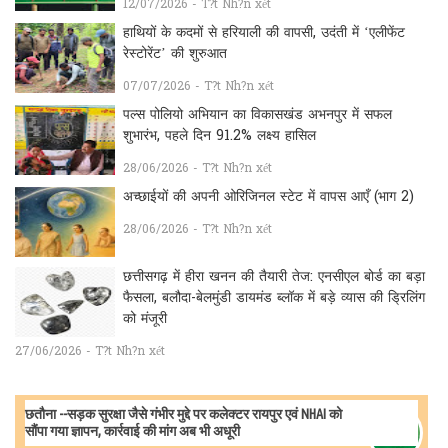
12/07/2026 - T?t Nh?n xét
हाथियों के कदमों से हरियाली की वापसी, उदंती में ‘एलीफेंट
रेस्टोरेंट’ की शुरुआत
07/07/2026 - T?t Nh?n xét
पल्स पोलियो अभियान का विकासखंड अभनपुर में सफल
शुभारंभ, पहले दिन 91.2% लक्ष्य हासिल
28/06/2026 - T?t Nh?n xét
अच्छाईयों की अपनी ओरिजिनल स्टेट में वापस आएँ (भाग 2)
28/06/2026 - T?t Nh?n xét
छत्तीसगढ़ में हीरा खनन की तैयारी तेज: एनसीएल बोर्ड का बड़ा
फैसला, बलौदा-बेलमुंडी डायमंड ब्लॉक में बड़े व्यास की ड्रिलिंग
को मंजूरी
27/06/2026 - T?t Nh?n xét
छतौना --सड़क सुरक्षा जैसे गंभीर मुद्दे पर कलेक्टर रायपुर एवं NHAI को
सौंपा गया ज्ञापन, कार्रवाई की मांग अब भी अधूरी