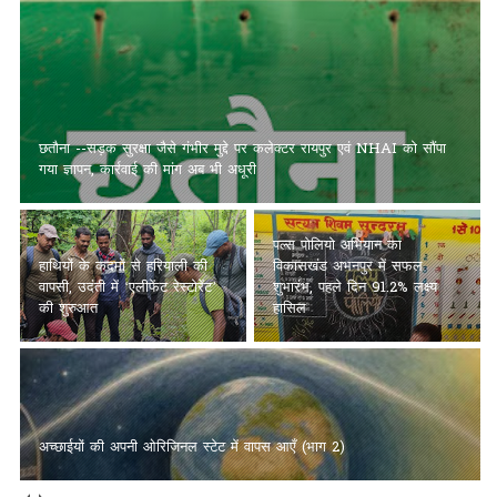
छतौना --सड़क सुरक्षा जैसे गंभीर मुद्दे पर कलेक्टर रायपुर एवं NHAI को सौंपा
गया ज्ञापन, कार्रवाई की मांग अब भी अधूरी
पल्स पोलियो अभियान का
हाथियों के कदमों से हरियाली की
विकासखंड अभनपुर में सफल
वापसी, उदंती में ‘एलीफेंट रेस्टोरेंट’
शुभारंभ, पहले दिन 91.2% लक्ष्य
की शुरुआत
हासिल
अच्छाईयों की अपनी ओरिजिनल स्टेट में वापस आएँ (भाग 2)