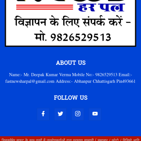
ABOUT US
Name:- Mr. Deepak Kumar Verma Mobile No:- 9826529513 Email:-
fastnewsharpal@gmail.com Address:- Abhanpur Chhattisgarh Pin493661
FOLLOW US
डिसक्लैमेर साइट के कुछ तत्वों में उपयोगकर्ताओं द्वारा प्रस्तुत सामग्री ( समाचार / फोटो / विडियो आदि