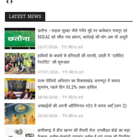
LATEST NEWS
छतौना --सड़क सुरक्षा जैसे गंभीर मुद्दे पर कलेक्टर रायपुर एवं
NHAI को सौंपा गया ज्ञापन, कार्रवाई की मांग अब भी अधूरी
12/07/2026 - T?t Nh?n xét
हाथियों के कदमों से हरियाली की वापसी, उदंती में ‘एलीफेंट
रेस्टोरेंट’ की शुरुआत
07/07/2026 - T?t Nh?n xét
पल्स पोलियो अभियान का विकासखंड अभनपुर में सफल
शुभारंभ, पहले दिन 91.2% लक्ष्य हासिल
28/06/2026 - T?t Nh?n xét
अच्छाईयों की अपनी ओरिजिनल स्टेट में वापस आएँ (भाग 2)
28/06/2026 - T?t Nh?n xét
छत्तीसगढ़ में हीरा खनन की तैयारी तेज: एनसीएल बोर्ड का बड़ा