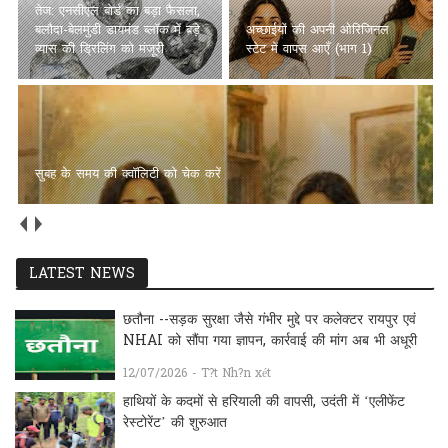
तेज: एनसीएल बोर्ड का बड़ा फैसला,
बलौदा-बेलमुंडी डायमंड ब्लॉक में बड़े
अच्छाईयों की अपनी ओरिजिनल
व्यास की ड्रिलिंग को मंजूरी
स्टेट में वापस आएँ (भाग 1)
सुबह के समय की क्वॉलिटी को चेक करें
LATEST NEWS
छतौना --सड़क सुरक्षा जैसे गंभीर मुद्दे पर कलेक्टर रायपुर एवं
NHAI को सौंपा गया ज्ञापन, कार्रवाई की मांग अब भी अधूरी
12/07/2026 - T?t Nh?n xét
हाथियों के कदमों से हरियाली की वापसी, उदंती में ‘एलीफेंट
रेस्टोरेंट’ की शुरुआत