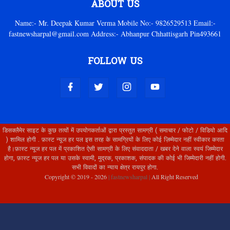
ABOUT US
Name:- Mr. Deepak Kumar Verma Mobile No:- 9826529513 Email:-
fastnewsharpal@gmail.com Address:- Abhanpur Chhattisgarh Pin493661
FOLLOW US
डिसक्लैमेर साइट के कुछ तत्वों में उपयोगकर्ताओं द्वारा प्रस्तुत सामग्री ( समाचार / फोटो / विडियो आदि
) शामिल होगी . फ़ास्ट न्यूज हर पल इस तरह के सामग्रियों के लिए कोई ज़िम्मेदार नहीं स्वीकार करता
है।फ़ास्ट न्यूज हर पल में प्रकाशित ऐसी सामग्री के लिए संवाददाता / खबर देने वाला स्वयं जिम्मेदार
होगा, फ़ास्ट न्यूज हर पल या उसके स्वामी, मुद्रक, प्रकाशक, संपादक की कोई भी जिम्मेदारी नहीं होगी.
सभी विवादों का न्याय क्षेत्र रायपुर होगा.
Copyright © 2019 -
2026
| fastnewsharpal |
All Right Reserved