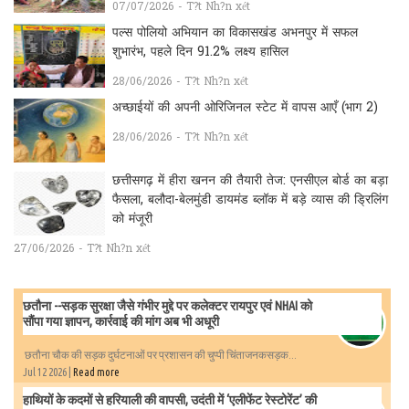
07/07/2026 - T?t Nh?n xét
पल्स पोलियो अभियान का विकासखंड अभनपुर में सफल
शुभारंभ, पहले दिन 91.2% लक्ष्य हासिल
28/06/2026 - T?t Nh?n xét
अच्छाईयों की अपनी ओरिजिनल स्टेट में वापस आएँ (भाग 2)
28/06/2026 - T?t Nh?n xét
छत्तीसगढ़ में हीरा खनन की तैयारी तेज: एनसीएल बोर्ड का बड़ा
फैसला, बलौदा-बेलमुंडी डायमंड ब्लॉक में बड़े व्यास की ड्रिलिंग
को मंजूरी
27/06/2026 - T?t Nh?n xét
छतौना --सड़क सुरक्षा जैसे गंभीर मुद्दे पर कलेक्टर रायपुर एवं NHAI को
सौंपा गया ज्ञापन, कार्रवाई की मांग अब भी अधूरी
छतौना चौक की सड़क दुर्घटनाओं पर प्रशासन की चुप्पी चिंताजनकसड़क...
Jul 12 2026 |
Read more
हाथियों के कदमों से हरियाली की वापसी, उदंती में ‘एलीफेंट रेस्टोरेंट’ की