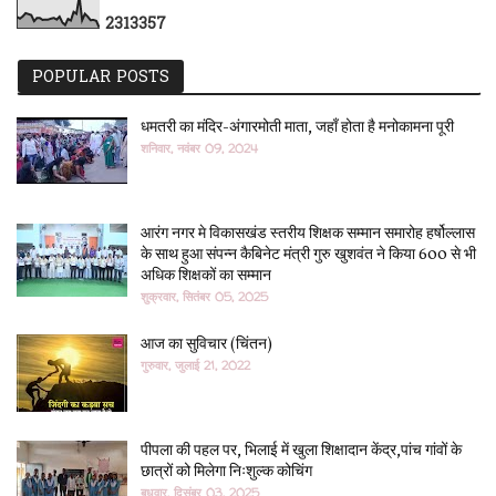
2
3
1
3
3
5
7
POPULAR POSTS
धमतरी का मंदिर-अंगारमोती माता, जहाँ होता है मनोकामना पूरी
शनिवार, नवंबर 09, 2024
आरंग नगर मे विकासखंड स्तरीय शिक्षक सम्मान समारोह हर्षोल्लास
के साथ हुआ संपन्न कैबिनेट मंत्री गुरु खुशवंत ने किया 600 से भी
अधिक शिक्षकों का सम्मान
शुक्रवार, सितंबर 05, 2025
आज का सुविचार (चिंतन)
गुरुवार, जुलाई 21, 2022
पीपला की पहल पर, भिलाई में खुला शिक्षादान केंद्र,पांच गांवों के
छात्रों को मिलेगा निःशुल्क कोचिंग
बुधवार, दिसंबर 03, 2025