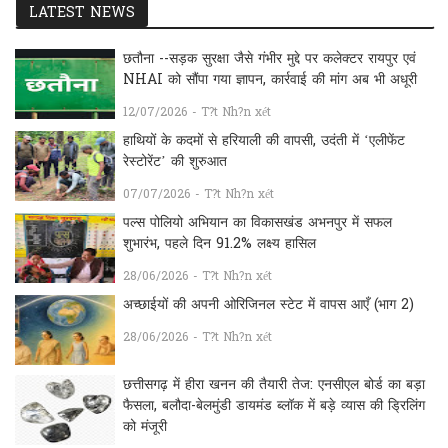
LATEST NEWS
छतौना --सड़क सुरक्षा जैसे गंभीर मुद्दे पर कलेक्टर रायपुर एवं
NHAI को सौंपा गया ज्ञापन, कार्रवाई की मांग अब भी अधूरी
12/07/2026 - T?t Nh?n xét
हाथियों के कदमों से हरियाली की वापसी, उदंती में ‘एलीफेंट
रेस्टोरेंट’ की शुरुआत
07/07/2026 - T?t Nh?n xét
पल्स पोलियो अभियान का विकासखंड अभनपुर में सफल
शुभारंभ, पहले दिन 91.2% लक्ष्य हासिल
28/06/2026 - T?t Nh?n xét
अच्छाईयों की अपनी ओरिजिनल स्टेट में वापस आएँ (भाग 2)
28/06/2026 - T?t Nh?n xét
छत्तीसगढ़ में हीरा खनन की तैयारी तेज: एनसीएल बोर्ड का बड़ा
फैसला, बलौदा-बेलमुंडी डायमंड ब्लॉक में बड़े व्यास की ड्रिलिंग
को मंजूरी