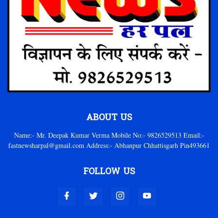
ABOUT US
Name:- Mr. Deepak Kumar Verma Mobile No:- 9826529513 Email:-
fastnewsharpal@gmail.com Address:- Abhanpur Chhattisgarh Pin493661
FOLLOW US