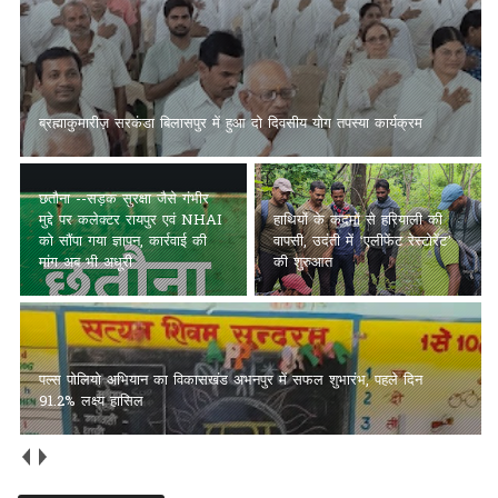
छतौना --सड़क सुरक्षा जैसे गंभीर मुद्दे पर कलेक्टर रायपुर एवं NHAI को सौंपा
गया ज्ञापन, कार्रवाई की मांग अब भी अधूरी
पल्स पोलियो अभियान का
हाथियों के कदमों से हरियाली की
विकासखंड अभनपुर में सफल
वापसी, उदंती में ‘एलीफेंट रेस्टोरेंट’
शुभारंभ, पहले दिन 91.2% लक्ष्य
की शुरुआत
हासिल
अच्छाईयों की अपनी ओरिजिनल स्टेट में वापस आएँ (भाग 2)