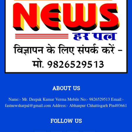
ABOUT US
Name:- Mr. Deepak Kumar Verma Mobile No:- 9826529513 Email:-
fastnewsharpal@gmail.com Address:- Abhanpur Chhattisgarh Pin493661
FOLLOW US