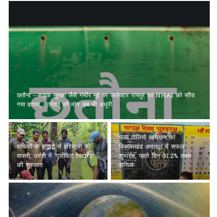
छतौना --सड़क सुरक्षा जैसे गंभीर मुद्दे पर कलेक्टर रायपुर एवं NHAI को सौंपा
गया ज्ञापन, कार्रवाई की मांग अब भी अधूरी
पल्स पोलियो अभियान का
हाथियों के कदमों से हरियाली की
विकासखंड अभनपुर में सफल
वापसी, उदंती में ‘एलीफेंट रेस्टोरेंट’
शुभारंभ, पहले दिन 91.2% लक्ष्य
की शुरुआत
हासिल