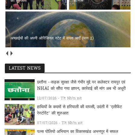
की शुरुआत
हासिल
अच्छाईयों की अपनी ओरिजिनल स्टेट में वापस आएँ (भाग 2)
LATEST NEWS
छतौना --सड़क सुरक्षा जैसे गंभीर मुद्दे पर कलेक्टर रायपुर एवं
NHAI को सौंपा गया ज्ञापन, कार्रवाई की मांग अब भी अधूरी
12/07/2026 - T?t Nh?n xét
हाथियों के कदमों से हरियाली की वापसी, उदंती में ‘एलीफेंट
रेस्टोरेंट’ की शुरुआत
07/07/2026 - T?t Nh?n xét
पल्स पोलियो अभियान का विकासखंड अभनपुर में सफल