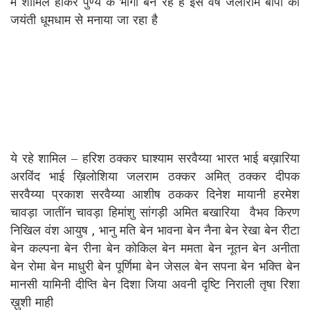
में शामिल होकर पुण्य के भागी बन रहे हैं इस वर्ष जलाराम बापा की
जयंती धूमधाम से मनाया जा रहा है
ये रहे शामिल – हरिश ठक्कर घाश्याम सरवैय्या भारत भाई बख़ारिया
अरविंद भाई ख़िलोशिया जलराम ठक्कर अमित् ठक्कर दीपक
सरवैय्या प्रकाश सरवैय्या आशीष ठककर दिनेश मायानी हरमेश
चावड़ा जातींन चावड़ा हिमांशु सांगड़ी अमित बखारिया वैभव किरण
निखिल वंश आयुष , भानु मति बेन भावना बेन नैना बेन रेखा बेन रीटा
बेन कल्पना बेन रीना बेन कोकिल बेन ममता बेन नूतन बेन अनीता
बेन रोमा बेन माधुरी बेन पूर्णिमा बेन जेसल बेन सपना बेन भक्ति बेन
मानसी यामिनी दीप्ति बेन दिशा जिया अवनी दृष्टि निराली तृषा रिशा
ख़ुशी माही