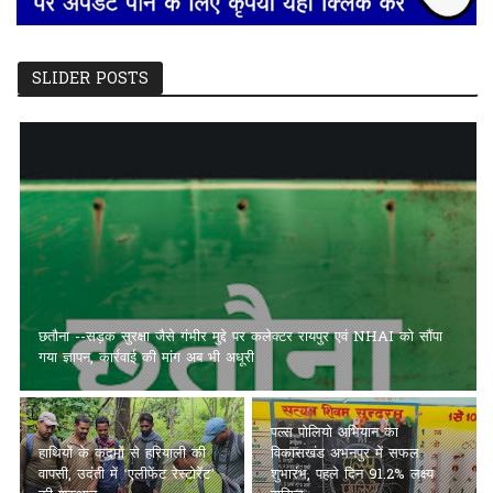
SLIDER POSTS
छतौना --सड़क सुरक्षा जैसे गंभीर मुद्दे पर कलेक्टर रायपुर एवं NHAI को सौंपा
गया ज्ञापन, कार्रवाई की मांग अब भी अधूरी
पल्स पोलियो अभियान का
हाथियों के कदमों से हरियाली की
विकासखंड अभनपुर में सफल
वापसी, उदंती में ‘एलीफेंट रेस्टोरेंट’
शुभारंभ, पहले दिन 91.2% लक्ष्य