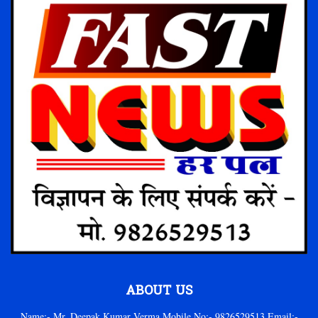
ABOUT US
Name:- Mr. Deepak Kumar Verma Mobile No:- 9826529513 Email:-