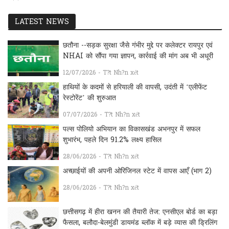
LATEST NEWS
छतौना --सड़क सुरक्षा जैसे गंभीर मुद्दे पर कलेक्टर रायपुर एवं
NHAI को सौंपा गया ज्ञापन, कार्रवाई की मांग अब भी अधूरी
12/07/2026 - T?t Nh?n xét
हाथियों के कदमों से हरियाली की वापसी, उदंती में ‘एलीफेंट
रेस्टोरेंट’ की शुरुआत
07/07/2026 - T?t Nh?n xét
पल्स पोलियो अभियान का विकासखंड अभनपुर में सफल
शुभारंभ, पहले दिन 91.2% लक्ष्य हासिल
28/06/2026 - T?t Nh?n xét
अच्छाईयों की अपनी ओरिजिनल स्टेट में वापस आएँ (भाग 2)
28/06/2026 - T?t Nh?n xét
छत्तीसगढ़ में हीरा खनन की तैयारी तेज: एनसीएल बोर्ड का बड़ा
फैसला, बलौदा-बेलमुंडी डायमंड ब्लॉक में बड़े व्यास की ड्रिलिंग