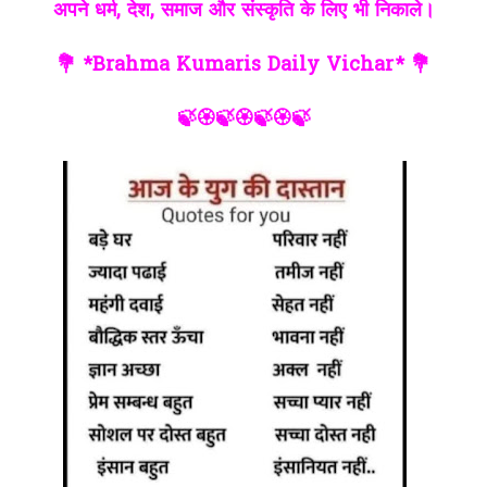
अपने धर्म, देश, समाज और संस्कृति के लिए भी निकाले।
💐 *Brahma Kumaris Daily Vichar* 💐
🍃🏵🍃🏵🍃🏵🍃