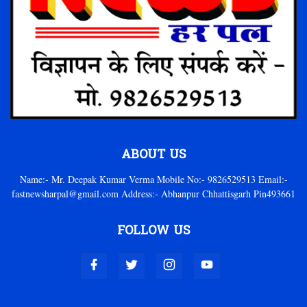
ABOUT US
Name:- Mr. Deepak Kumar Verma Mobile No:- 9826529513 Email:-
fastnewsharpal@gmail.com Address:- Abhanpur Chhattisgarh Pin493661
FOLLOW US