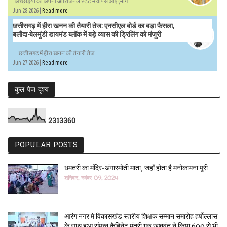
अच्छाईयों की अपनी ओरिजिनल स्टेट में वापस आएँ (भाग...
Jun 28 2026 |
Read more
छत्तीसगढ़ में हीरा खनन की तैयारी तेज: एनसीएल बोर्ड का बड़ा फैसला,
बलौदा-बेलमुंडी डायमंड ब्लॉक में बड़े व्यास की ड्रिलिंग को मंजूरी
छत्तीसगढ़ में हीरा खनन की तैयारी तेज:...
Jun 27 2026 |
Read more
कुल पेज दृश्य
2
3
1
3
3
6
0
POPULAR POSTS
धमतरी का मंदिर-अंगारमोती माता, जहाँ होता है मनोकामना पूरी
शनिवार, नवंबर 09, 2024
आरंग नगर मे विकासखंड स्तरीय शिक्षक सम्मान समारोह हर्षोल्लास
के साथ हुआ संपन्न कैबिनेट मंत्री गुरु खुशवंत ने किया 600 से भी