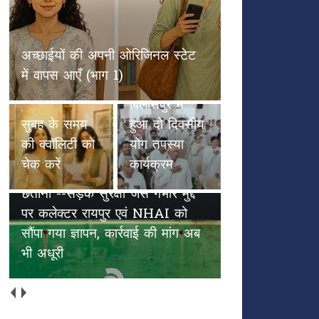
ब्रह्माकुमारीज़
सरकंडा
बिलासपुर में
सुबह के समय
हुआ दो दिवसीय
की क्वॉलिटी को
योग तपस्या
चेक करें
कार्यक्रम
छतौना --सड़क सुरक्षा जैसे गंभीर मुद्दे
पर कलेक्टर रायपुर एवं NHAI को
हाथियों के कदमों से हरियाली की
सौंपा गया ज्ञापन, कार्रवाई की मांग अब
वापसी, उदंती में ‘एलीफेंट रेस्टोरेंट’ की
भी अधूरी
शुरुआत