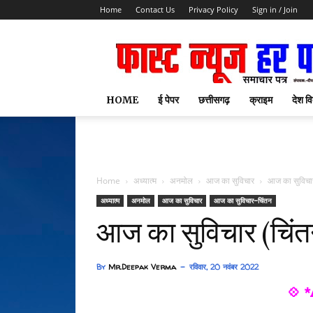
Home
Contact Us
Privacy Policy
Sign in / Join
HOME
ई पेपर
छत्तीसगढ़
क्राइम
देश वि
Home
अध्यात्म
अनमोल
आज का सुविचार
आज का सुविचा
अध्यात्म
अनमोल
आज का सुविचार
आज का सुविचार-चिंतन
आज का सुविचार (चिंत
By
Mr.Deepak Verma
रविवार, 20 नवंबर 2022
💠 *