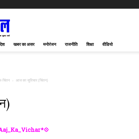
देश
खबर का असर
मनोरंजन
राजनीति
शिक्षा
वीडियो
फास
र-चिंतन
आज का सुविचार (चिंतन)
न)
Aaj_Ka_Vichar*💠