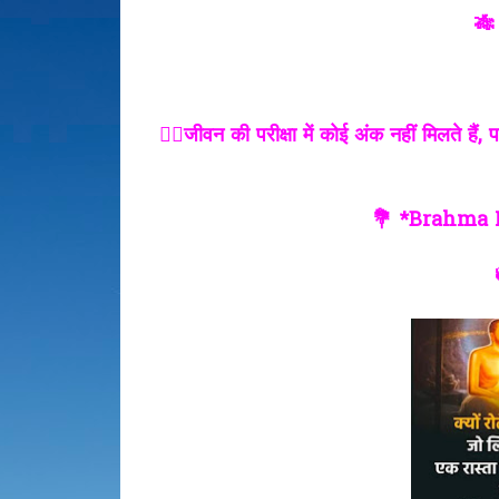
🎋
✍🏻जीवन की परीक्षा में कोई अंक नहीं मिलते है
💐 *Brahma 