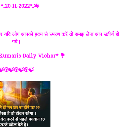
 *..20-11-2022*..🎋
ं, पर यदि लोग आपको हृदय से स्मरण करें तो समझ लेना आप उतीर्ण हो
गये।
Kumaris Daily Vichar* 💐
🍃🏵🍃🏵🍃🏵🍃