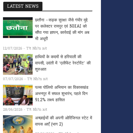
LATEST NEWS
छतौना --सड़क सुरक्षा जैसे गंभीर मुद्दे
पर कलेक्टर रायपुर एवं NHAI को
सौंपा गया ज्ञापन, कार्रवाई की मांग अब
भी अधूरी
12/07/2026 - T?t Nh?n xét
हाथियों के कदमों से हरियाली की
वापसी, उदंती में ‘एलीफेंट रेस्टोरेंट’ की
शुरुआत
07/07/2026 - T?t Nh?n xét
पल्स पोलियो अभियान का विकासखंड
अभनपुर में सफल शुभारंभ, पहले दिन
91.2% लक्ष्य हासिल
28/06/2026 - T?t Nh?n xét
अच्छाईयों की अपनी ओरिजिनल स्टेट में
वापस आएँ (भाग 2)