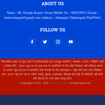
ABOUT US
Name:- Mr. Deepak Kumar Verma Mobile No:- 9826529513 Email:-
fastnewsharpal@gmail.com Address:- Abhanpur Chhattisgarh Pin493661
FOLLOW US
डिसक्लैमेर साइट के कुछ तत्वों में उपयोगकर्ताओं द्वारा प्रस्तुत सामग्री ( समाचार / फोटो / विडियो आदि
) शामिल होगी . फ़ास्ट न्यूज हर पल इस तरह के सामग्रियों के लिए कोई ज़िम्मेदार नहीं स्वीकार करता
है।फ़ास्ट न्यूज हर पल में प्रकाशित ऐसी सामग्री के लिए संवाददाता / खबर देने वाला स्वयं जिम्मेदार
होगा, फ़ास्ट न्यूज हर पल या उसके स्वामी, मुद्रक, प्रकाशक, संपादक की कोई भी जिम्मेदारी नहीं होगी.
सभी विवादों का न्याय क्षेत्र रायपुर होगा.
Copyright © 2019 -
2026
| fastnewsharpal |
All Right Reserved