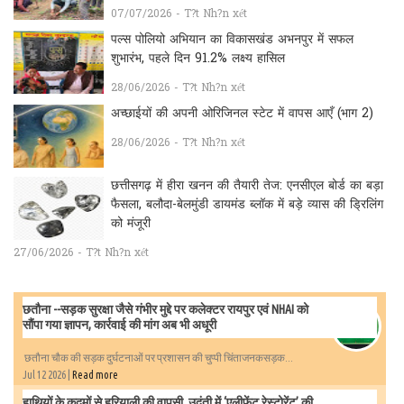
07/07/2026 - T?t Nh?n xét
पल्स पोलियो अभियान का विकासखंड अभनपुर में सफल
शुभारंभ, पहले दिन 91.2% लक्ष्य हासिल
28/06/2026 - T?t Nh?n xét
अच्छाईयों की अपनी ओरिजिनल स्टेट में वापस आएँ (भाग 2)
28/06/2026 - T?t Nh?n xét
छत्तीसगढ़ में हीरा खनन की तैयारी तेज: एनसीएल बोर्ड का बड़ा
फैसला, बलौदा-बेलमुंडी डायमंड ब्लॉक में बड़े व्यास की ड्रिलिंग
को मंजूरी
27/06/2026 - T?t Nh?n xét
छतौना --सड़क सुरक्षा जैसे गंभीर मुद्दे पर कलेक्टर रायपुर एवं NHAI को
सौंपा गया ज्ञापन, कार्रवाई की मांग अब भी अधूरी
छतौना चौक की सड़क दुर्घटनाओं पर प्रशासन की चुप्पी चिंताजनकसड़क...
Jul 12 2026 |
Read more
हाथियों के कदमों से हरियाली की वापसी, उदंती में ‘एलीफेंट रेस्टोरेंट’ की