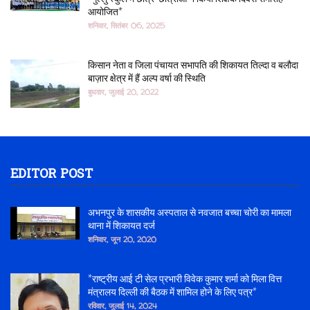
आयोजित*
शनिवार, सितंबर 06, 2025
किसान नेता व जिला पंचायत सभापति की शिकायत तिल्दा व बलौदा
बाज़ार क्षेत्र में हैं अल्प वर्षा की स्थिति
बुधवार, जुलाई 20, 2022
EDITOR POST
अभनपुर के शासकीय अस्पताल से नवजात बच्चा चोरी का मामला
थाना में शिकायत दर्ज
शनिवार, जून 20, 2020
*राष्ट्रीय आई टी सेल प्रभारी विवेक कुमार शर्मा को मिला वित्त
मंत्रालय दिल्ली की बैठक में शामिल होने के लिए पत्र*
रविवार, जुलाई 14, 2024