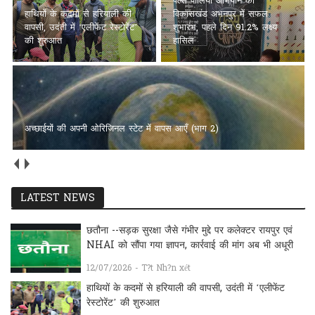
पल्स पोलियो अभियान का
हाथियों के कदमों से हरियाली की
विकासखंड अभनपुर में सफल
वापसी, उदंती में ‘एलीफेंट रेस्टोरेंट’
शुभारंभ, पहले दिन 91.2% लक्ष्य
की शुरुआत
हासिल
अच्छाईयों की अपनी ओरिजिनल स्टेट में वापस आएँ (भाग 2)
LATEST NEWS
छतौना --सड़क सुरक्षा जैसे गंभीर मुद्दे पर कलेक्टर रायपुर एवं
NHAI को सौंपा गया ज्ञापन, कार्रवाई की मांग अब भी अधूरी
12/07/2026 - T?t Nh?n xét
हाथियों के कदमों से हरियाली की वापसी, उदंती में ‘एलीफेंट
रेस्टोरेंट’ की शुरुआत