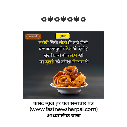
♻🍁♻🍁♻🍁♻