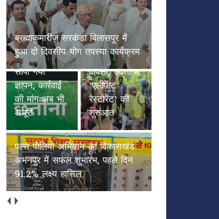
छतौना --सड़क सुरक्षा जैसे गंभीर मुद्दे
पल्स पोलियो
पर कलेक्टर रायपुर एवं NHAI को
हाथियों के
अभियान का
सौंपा गया ज्ञापन, कार्रवाई की मांग अब
कदमों से
विकासखंड
भी अधूरी
हरियाली की
अभनपुर में
वापसी, उदंती में
सफल शुभारंभ,
‘एलीफेंट
पहले दिन
रेस्टोरेंट’ की
91.2% लक्ष्य
शुरुआत
हासिल
अच्छाईयों की अपनी ओरिजिनल स्टेट
में वापस आएँ (भाग 2)