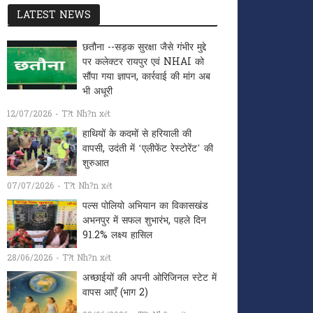
LATEST NEWS
छतौना --सड़क सुरक्षा जैसे गंभीर मुद्दे
पर कलेक्टर रायपुर एवं NHAI को
सौंपा गया ज्ञापन, कार्रवाई की मांग अब
भी अधूरी
12/07/2026 - T?t Nh?n xét
हाथियों के कदमों से हरियाली की
वापसी, उदंती में ‘एलीफेंट रेस्टोरेंट’ की
शुरुआत
07/07/2026 - T?t Nh?n xét
पल्स पोलियो अभियान का विकासखंड
अभनपुर में सफल शुभारंभ, पहले दिन
91.2% लक्ष्य हासिल
28/06/2026 - T?t Nh?n xét
अच्छाईयों की अपनी ओरिजिनल स्टेट में
वापस आएँ (भाग 2)