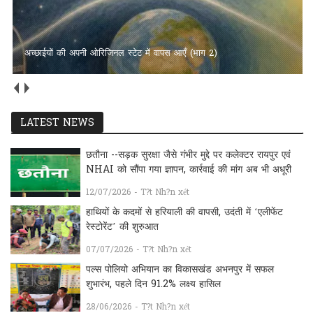
अच्छाईयों की अपनी ओरिजिनल स्टेट में वापस आएँ (भाग 2)
LATEST NEWS
छतौना --सड़क सुरक्षा जैसे गंभीर मुद्दे पर कलेक्टर रायपुर एवं
NHAI को सौंपा गया ज्ञापन, कार्रवाई की मांग अब भी अधूरी
12/07/2026 - T?t Nh?n xét
हाथियों के कदमों से हरियाली की वापसी, उदंती में ‘एलीफेंट
रेस्टोरेंट’ की शुरुआत
07/07/2026 - T?t Nh?n xét
पल्स पोलियो अभियान का विकासखंड अभनपुर में सफल
शुभारंभ, पहले दिन 91.2% लक्ष्य हासिल
28/06/2026 - T?t Nh?n xét