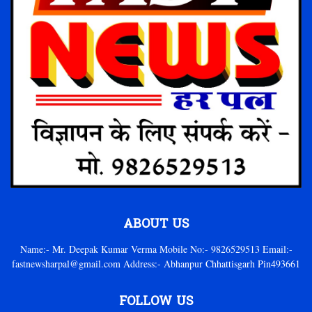
ABOUT US
Name:- Mr. Deepak Kumar Verma Mobile No:- 9826529513 Email:-
fastnewsharpal@gmail.com Address:- Abhanpur Chhattisgarh Pin493661
FOLLOW US