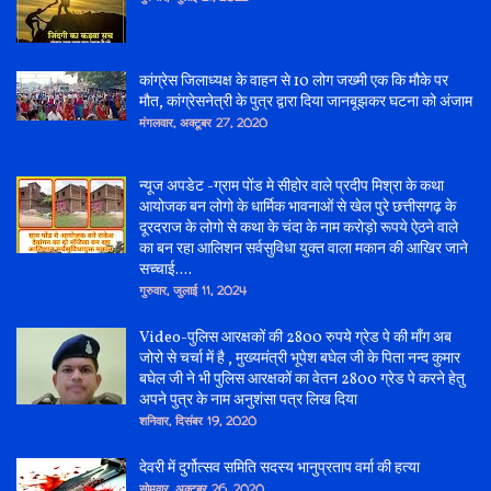
कांग्रेस जिलाध्यक्ष के वाहन से 10 लोग जख्मी एक कि मौके पर
मौत, कांग्रेसनेत्री के पुत्र द्वारा दिया जानबूझकर घटना को अंजाम
मंगलवार, अक्टूबर 27, 2020
न्यूज अपडेट -ग्राम पोंड मे सीहोर वाले प्रदीप मिश्रा के कथा
आयोजक बन लोगो के धार्मिक भावनाओं से खेल पुरे छत्तीसगढ़ के
दूरदराज के लोगो से कथा के चंदा के नाम करोड़ो रूपये ऐठने वाले
का बन रहा आलिशन सर्वसुविधा युक्त वाला मकान की आखिर जाने
सच्चाई....
गुरुवार, जुलाई 11, 2024
Video-पुलिस आरक्षकों की 2800 रुपये ग्रेड पे की माँग अब
जोरो से चर्चा में है , मुख्यमंत्री भूपेश बघेल जी के पिता नन्द कुमार
बघेल जी ने भी पुलिस आरक्षकों का वेतन 2800 ग्रेड पे करने हेतु
अपने पुत्र के नाम अनुशंसा पत्र लिख दिया
शनिवार, दिसंबर 19, 2020
देवरी में दुर्गोत्सव समिति सदस्य भानुप्रताप वर्मा की हत्या
सोमवार, अक्टूबर 26, 2020