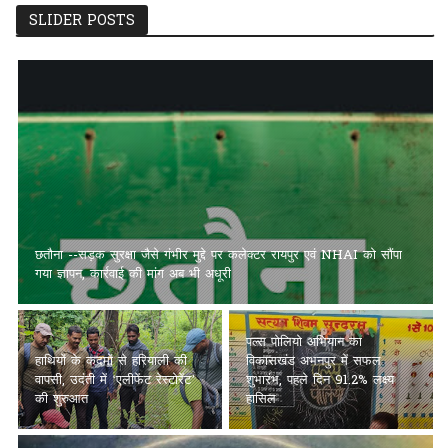
SLIDER POSTS
छतौना --सड़क सुरक्षा जैसे गंभीर मुद्दे पर कलेक्टर रायपुर एवं NHAI को सौंपा
गया ज्ञापन, कार्रवाई की मांग अब भी अधूरी
पल्स पोलियो अभियान का
हाथियों के कदमों से हरियाली की
विकासखंड अभनपुर में सफल
वापसी, उदंती में ‘एलीफेंट रेस्टोरेंट’
शुभारंभ, पहले दिन 91.2% लक्ष्य
की शुरुआत
हासिल