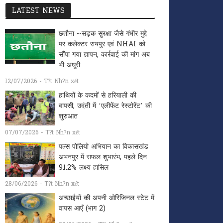
LATEST NEWS
छतौना --सड़क सुरक्षा जैसे गंभीर मुद्दे
पर कलेक्टर रायपुर एवं NHAI को
सौंपा गया ज्ञापन, कार्रवाई की मांग अब
भी अधूरी
12/07/2026 - T?t Nh?n xét
हाथियों के कदमों से हरियाली की
वापसी, उदंती में ‘एलीफेंट रेस्टोरेंट’ की
शुरुआत
07/07/2026 - T?t Nh?n xét
पल्स पोलियो अभियान का विकासखंड
अभनपुर में सफल शुभारंभ, पहले दिन
91.2% लक्ष्य हासिल
28/06/2026 - T?t Nh?n xét
अच्छाईयों की अपनी ओरिजिनल स्टेट में
वापस आएँ (भाग 2)