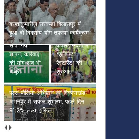
छतौना --सड़क सुरक्षा जैसे
हाथियों के
गंभीर मुद्दे पर कलेक्टर रायपुर
कदमों से
एवं NHAI को सौंपा गया
हरियाली की
ज्ञापन, कार्रवाई की मांग अब भी
वापसी, उदंती में
अधूरी
पल्स पोलियो अभियान
‘एलीफेंट
का विकासखंड अभनपुर
रेस्टोरेंट’ की
में सफल शुभारंभ, पहले
शुरुआत
दिन 91.2% लक्ष्य
हासिल
अच्छाईयों की अपनी ओरिजिनल स्टेट
में वापस आएँ (भाग 2)