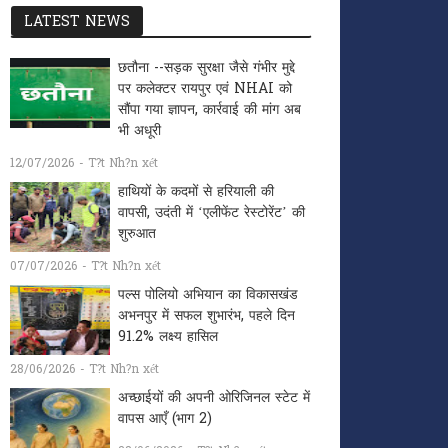
LATEST NEWS
छतौना --सड़क सुरक्षा जैसे गंभीर मुद्दे
पर कलेक्टर रायपुर एवं NHAI को
सौंपा गया ज्ञापन, कार्रवाई की मांग अब
भी अधूरी
12/07/2026 - T?t Nh?n xét
हाथियों के कदमों से हरियाली की
वापसी, उदंती में ‘एलीफेंट रेस्टोरेंट’ की
शुरुआत
07/07/2026 - T?t Nh?n xét
पल्स पोलियो अभियान का विकासखंड
अभनपुर में सफल शुभारंभ, पहले दिन
91.2% लक्ष्य हासिल
28/06/2026 - T?t Nh?n xét
अच्छाईयों की अपनी ओरिजिनल स्टेट में
वापस आएँ (भाग 2)