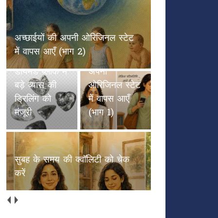
हीरा खनन की
तैयारी तेज:
एनसीएल बोर्ड
अच्छाईयों की अपनी ओरिजिनल स्टेट
का बड़ा फैसला,
में वापस आएँ (भाग 2)
बलौदा-बेलमुंडी
अच्छाईयों की
डायमंड ब्लॉक में
अपनी
बड़े व्यास की
ओरिजिनल स्टेट
ड्रिलिंग को
में वापस आएँ
मंजूरी
(भाग 1)
सुबह के समय की क्वॉलिटी को चेक
करें