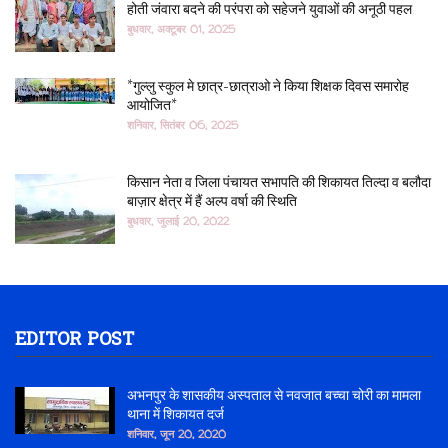
होती जंवारा बदने की परंपरा को सहेजने युवाओं की अनूठी पहल
बुधवार, अक्टूबर 01, 2025
*गुल्लु स्कुल मे छात्र-छात्राओ ने किया शिक्षक दिवस समारोह
आयोजित*
शनिवार, सितंबर 06, 2025
किसान नेता व जिला पंचायत सभापति की शिकायत तिल्दा व बलौदा
बाज़ार क्षेत्र में हैं अल्प वर्षा की स्थिति
बुधवार, जुलाई 20, 2022
EDITOR POST
अभनपुर के शासकीय अस्पताल से नवजात बच्चा चोरी का मामला
थाना में शिकायत दर्ज
शनिवार, जून 20, 2020