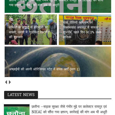
छतौना --सड़क सुरक्षा जैसे गंभीर मुद्दे पर कलेक्टर रायपुर एवं NHAI को सौंपा
गया ज्ञापन, कार्रवाई की मांग अब भी अधूरी
पल्स पोलियो अभियान का
हाथियों के कदमों से हरियाली की
विकासखंड अभनपुर में सफल
वापसी, उदंती में ‘एलीफेंट रेस्टोरेंट’
शुभारंभ, पहले दिन 91.2% लक्ष्य
की शुरुआत
हासिल
अच्छाईयों की अपनी ओरिजिनल स्टेट में वापस आएँ (भाग 2)
LATEST NEWS
छतौना --सड़क सुरक्षा जैसे गंभीर मुद्दे पर कलेक्टर रायपुर एवं
NHAI को सौंपा गया ज्ञापन, कार्रवाई की मांग अब भी अधूरी