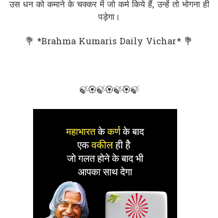
उस धन को कमाने के चक्कर में जो कर्म किये हैं, उन्हें तो भोगना ही
पड़ेगा।
💐 *Brahma Kumaris Daily Vichar* 💐
🍃🏵🍃🏵🍃🏵🍃