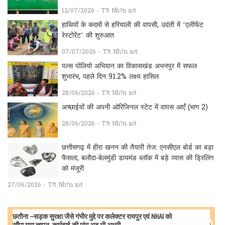
12/07/2026 - T?t Nh?n xét
हाथियों के कदमों से हरियाली की वापसी, उदंती में ‘एलीफेंट
रेस्टोरेंट’ की शुरुआत
07/07/2026 - T?t Nh?n xét
पल्स पोलियो अभियान का विकासखंड अभनपुर में सफल
शुभारंभ, पहले दिन 91.2% लक्ष्य हासिल
28/06/2026 - T?t Nh?n xét
अच्छाईयों की अपनी ओरिजिनल स्टेट में वापस आएँ (भाग 2)
28/06/2026 - T?t Nh?n xét
छत्तीसगढ़ में हीरा खनन की तैयारी तेज: एनसीएल बोर्ड का बड़ा
फैसला, बलौदा-बेलमुंडी डायमंड ब्लॉक में बड़े व्यास की ड्रिलिंग
को मंजूरी
27/06/2026 - T?t Nh?n xét
छतौना --सड़क सुरक्षा जैसे गंभीर मुद्दे पर कलेक्टर रायपुर एवं NHAI को
सौंपा गया ज्ञापन, कार्रवाई की मांग अब भी अधूरी