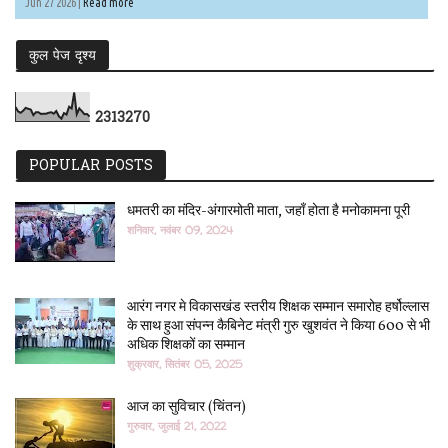
Jun 27 2026 |
Read more
कुल पेज दृश्य
2
3
1
3
2
7
0
POPULAR POSTS
धमतरी का मंदिर-अंगारमोती माता, जहाँ होता है मनोकामना पूरी
शनिवार, नवंबर 09, 2024
आरंग नगर मे विकासखंड स्तरीय शिक्षक सम्मान समारोह हर्षोल्लास
के साथ हुआ संपन्न कैबिनेट मंत्री गुरु खुशवंत ने किया 600 से भी
अधिक शिक्षकों का सम्मान
शुक्रवार, सितंबर 05, 2025
आज का सुविचार (चिंतन)
गुरुवार, जुलाई 21, 2022