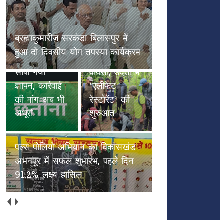
छतौना --सड़क सुरक्षा जैसे गंभीर मुद्दे
पल्स पोलियो
पर कलेक्टर रायपुर एवं NHAI को
हाथियों के
अभियान का
सौंपा गया ज्ञापन, कार्रवाई की मांग अब
कदमों से
विकासखंड
भी अधूरी
हरियाली की
अभनपुर में
वापसी, उदंती में
सफल शुभारंभ,
‘एलीफेंट
पहले दिन
रेस्टोरेंट’ की
91.2% लक्ष्य
शुरुआत
हासिल
अच्छाईयों की अपनी ओरिजिनल स्टेट
में वापस आएँ (भाग 2)