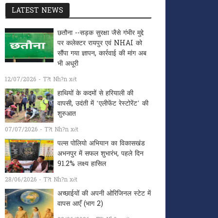
LATEST NEWS
छतौना --सड़क सुरक्षा जैसे गंभीर मुद्दे
पर कलेक्टर रायपुर एवं NHAI को
सौंपा गया ज्ञापन, कार्रवाई की मांग अब
भी अधूरी
12/07/2026 - T?t Nh?n xét
हाथियों के कदमों से हरियाली की
वापसी, उदंती में ‘एलीफेंट रेस्टोरेंट’ की
शुरुआत
07/07/2026 - T?t Nh?n xét
पल्स पोलियो अभियान का विकासखंड
अभनपुर में सफल शुभारंभ, पहले दिन
91.2% लक्ष्य हासिल
28/06/2026 - T?t Nh?n xét
अच्छाईयों की अपनी ओरिजिनल स्टेट में
वापस आएँ (भाग 2)