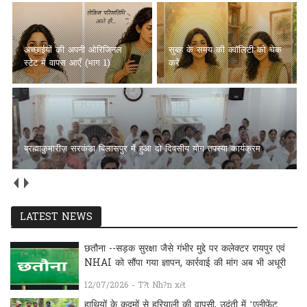
अच्छाईयों की अपनी ओरिजिनल
सुबह के समय की क्वॉलिटी को चेक
स्टेट में वापस आएँ (भाग 1)
करें
ब्रह्माकुमारीज़ सरकंडा बिलासपुर में हुआ दो दिवसीय योग तपस्या कार्यक्रम
LATEST NEWS
छतौना --सड़क सुरक्षा जैसे गंभीर मुद्दे पर कलेक्टर रायपुर एवं
NHAI को सौंपा गया ज्ञापन, कार्रवाई की मांग अब भी अधूरी
12/07/2026 - T?t Nh?n xét
हाथियों के कदमों से हरियाली की वापसी, उदंती में ‘एलीफेंट