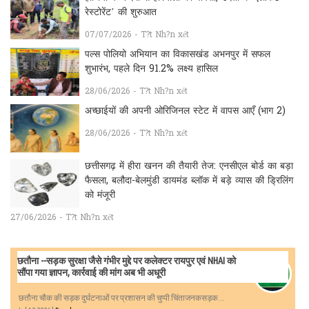
रेस्टोरेंट’ की शुरुआत
07/07/2026 - T?t Nh?n xét
पल्स पोलियो अभियान का विकासखंड अभनपुर में सफल
शुभारंभ, पहले दिन 91.2% लक्ष्य हासिल
28/06/2026 - T?t Nh?n xét
अच्छाईयों की अपनी ओरिजिनल स्टेट में वापस आएँ (भाग 2)
28/06/2026 - T?t Nh?n xét
छत्तीसगढ़ में हीरा खनन की तैयारी तेज: एनसीएल बोर्ड का बड़ा
फैसला, बलौदा-बेलमुंडी डायमंड ब्लॉक में बड़े व्यास की ड्रिलिंग
को मंजूरी
27/06/2026 - T?t Nh?n xét
छतौना --सड़क सुरक्षा जैसे गंभीर मुद्दे पर कलेक्टर रायपुर एवं NHAI को
सौंपा गया ज्ञापन, कार्रवाई की मांग अब भी अधूरी
छतौना चौक की सड़क दुर्घटनाओं पर प्रशासन की चुप्पी चिंताजनकसड़क...