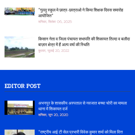
*गुल्लु स्कुल मे छात्र-छात्राओ ने किया शिक्षक दिवस समारोह
आयोजित*
शनिवार, सितंबर 06, 2025
किसान नेता व जिला पंचायत सभापति की शिकायत तिल्दा व बलौदा
बाज़ार क्षेत्र में हैं अल्प वर्षा की स्थिति
बुधवार, जुलाई 20, 2022
EDITOR POST
अभनपुर के शासकीय अस्पताल से नवजात बच्चा चोरी का मामला
थाना में शिकायत दर्ज
शनिवार, जून 20, 2020
*राष्ट्रीय आई टी सेल प्रभारी विवेक कुमार शर्मा को मिला वित्त