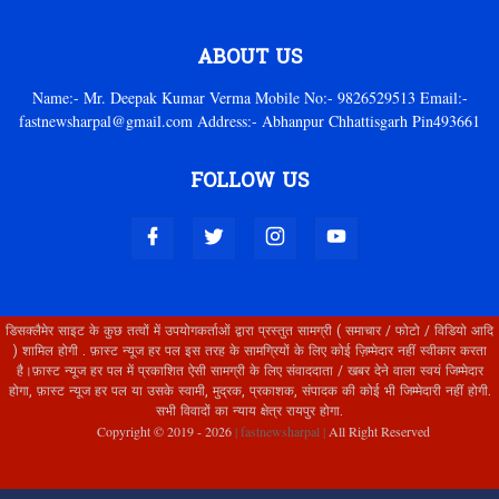
ABOUT US
Name:- Mr. Deepak Kumar Verma Mobile No:- 9826529513 Email:-
fastnewsharpal@gmail.com Address:- Abhanpur Chhattisgarh Pin493661
FOLLOW US
डिसक्लैमेर साइट के कुछ तत्वों में उपयोगकर्ताओं द्वारा प्रस्तुत सामग्री ( समाचार / फोटो / विडियो आदि
) शामिल होगी . फ़ास्ट न्यूज हर पल इस तरह के सामग्रियों के लिए कोई ज़िम्मेदार नहीं स्वीकार करता
है।फ़ास्ट न्यूज हर पल में प्रकाशित ऐसी सामग्री के लिए संवाददाता / खबर देने वाला स्वयं जिम्मेदार
होगा, फ़ास्ट न्यूज हर पल या उसके स्वामी, मुद्रक, प्रकाशक, संपादक की कोई भी जिम्मेदारी नहीं होगी.
सभी विवादों का न्याय क्षेत्र रायपुर होगा.
Copyright © 2019 -
2026
| fastnewsharpal |
All Right Reserved