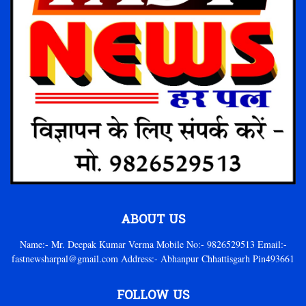
ABOUT US
Name:- Mr. Deepak Kumar Verma Mobile No:- 9826529513 Email:-
fastnewsharpal@gmail.com Address:- Abhanpur Chhattisgarh Pin493661
FOLLOW US