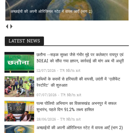
अच्छाईयों की अपनी ओरिजिनल स्टेट में वापस आएँ (भाग 2)
छत्तीसगढ़ में हीरा खनन की तैयारी तेज: एनसीएल बोर्ड का बड़ा फैसला, बलौदा-
बेलमुंडी डायमंड ब्लॉक में बड़े व्यास की ड्रिलिंग को मंजूरी
LATEST NEWS
छतौना --सड़क सुरक्षा जैसे गंभीर मुद्दे पर कलेक्टर रायपुर एवं
NHAI को सौंपा गया ज्ञापन, कार्रवाई की मांग अब भी अधूरी
12/07/2026 - T?t Nh?n xét
हाथियों के कदमों से हरियाली की वापसी, उदंती में ‘एलीफेंट
रेस्टोरेंट’ की शुरुआत
07/07/2026 - T?t Nh?n xét
पल्स पोलियो अभियान का विकासखंड अभनपुर में सफल
शुभारंभ, पहले दिन 91.2% लक्ष्य हासिल
28/06/2026 - T?t Nh?n xét
अच्छाईयों की अपनी ओरिजिनल स्टेट में वापस आएँ (भाग 2)