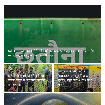
पल्स पोलियो अभियान का
हाथियों के कदमों से हरियाली की वापसी, उदंती
विकासखंड अभनपुर में सफल
में ‘एलीफेंट रेस्टोरेंट’ की शुरुआत
शुभारंभ, पहले दिन 91.2% लक्ष्य
हासिल