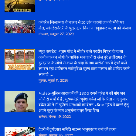
कांग्रेस जिलाध्यक्ष के वाहन से 10 लोग जख्मी एक कि मौके पर
मौत, कांग्रेसनेत्री के पुत्र द्वारा दिया जानबूझकर घटना को अंजाम
मंगलवार, अक्टूबर 27, 2020
न्यूज अपडेट -ग्राम पोंड मे सीहोर वाले प्रदीप मिश्रा के कथा
आयोजक बन लोगो के धार्मिक भावनाओं से खेल पुरे छत्तीसगढ़ के
दूरदराज के लोगो से कथा के चंदा के नाम करोड़ो रूपये ऐठने वाले
का बन रहा आलिशन सर्वसुविधा युक्त वाला मकान की आखिर जाने
सच्चाई....
गुरुवार, जुलाई 11, 2024
Video-पुलिस आरक्षकों की 2800 रुपये ग्रेड पे की माँग अब
जोरो से चर्चा में है , मुख्यमंत्री भूपेश बघेल जी के पिता नन्द कुमार
बघेल जी ने भी पुलिस आरक्षकों का वेतन 2800 ग्रेड पे करने हेतु
अपने पुत्र के नाम अनुशंसा पत्र लिख दिया
शनिवार, दिसंबर 19, 2020
देवरी में दुर्गोत्सव समिति सदस्य भानुप्रताप वर्मा की हत्या
सोमवार, अक्टूबर 26, 2020