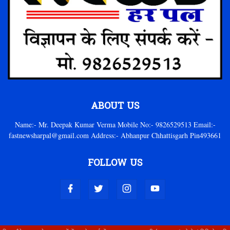
ABOUT US
Name:- Mr. Deepak Kumar Verma Mobile No:- 9826529513 Email:-
fastnewsharpal@gmail.com Address:- Abhanpur Chhattisgarh Pin493661
FOLLOW US