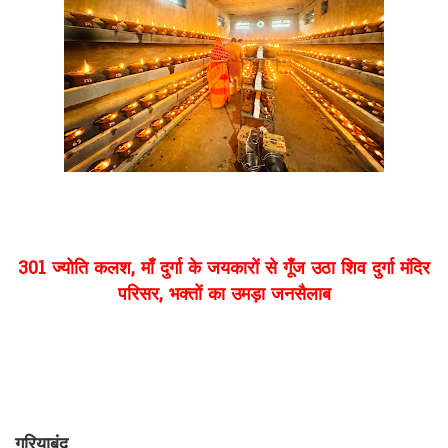
301 ज्योति कलश, माँ दुर्गा के जयकारों से गूँज उठा शिव दुर्गा मंदिर
परिसर, भक्तों का उमड़ा जनसैलाब
गरियाबंद