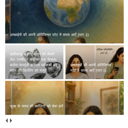
अच्छाईयों की अपनी ओरिजिनल स्टेट में वापस आएँ (भाग 2)
छत्तीसगढ़ में हीरा खनन की तैयारी
तेज: एनसीएल बोर्ड का बड़ा फैसला,
बलौदा-बेलमुंडी डायमंड ब्लॉक में बड़े
अच्छाईयों की अपनी ओरिजिनल
व्यास की ड्रिलिंग को मंजूरी
स्टेट में वापस आएँ (भाग 1)
सुबह के समय की क्वॉलिटी को चेक करें