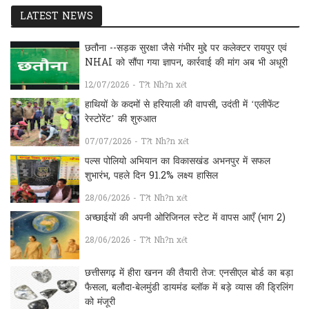
LATEST NEWS
छतौना --सड़क सुरक्षा जैसे गंभीर मुद्दे पर कलेक्टर रायपुर एवं
NHAI को सौंपा गया ज्ञापन, कार्रवाई की मांग अब भी अधूरी
12/07/2026 - T?t Nh?n xét
हाथियों के कदमों से हरियाली की वापसी, उदंती में ‘एलीफेंट
रेस्टोरेंट’ की शुरुआत
07/07/2026 - T?t Nh?n xét
पल्स पोलियो अभियान का विकासखंड अभनपुर में सफल
शुभारंभ, पहले दिन 91.2% लक्ष्य हासिल
28/06/2026 - T?t Nh?n xét
अच्छाईयों की अपनी ओरिजिनल स्टेट में वापस आएँ (भाग 2)
28/06/2026 - T?t Nh?n xét
छत्तीसगढ़ में हीरा खनन की तैयारी तेज: एनसीएल बोर्ड का बड़ा
फैसला, बलौदा-बेलमुंडी डायमंड ब्लॉक में बड़े व्यास की ड्रिलिंग
को मंजूरी