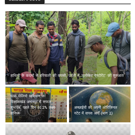
हाथियों के कदमों से हरियाली की वापसी, उदंती में ‘एलीफेंट रेस्टोरेंट’ की शुरुआत
पल्स पोलियो अभियान का
विकासखंड अभनपुर में सफल
शुभारंभ, पहले दिन 91.2% लक्ष्य
अच्छाईयों की अपनी ओरिजिनल
हासिल
स्टेट में वापस आएँ (भाग 2)