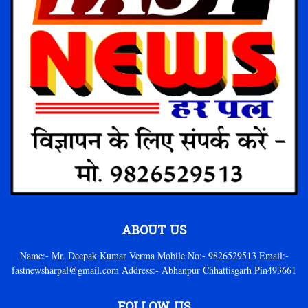
ABOUT US
Name:- Mr. Deepak Kumar Verma Mobile No:- 9826529513 Email:-
fastnewsharpal@gmail.com Address:- Abhanpur Chhattisgarh Pin493661
FOLLOW US