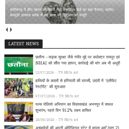
छत्तीसगढ़ में हीरा खनन की तैयारी तेज: एनसीएल बोर्ड का बड़ा फैसला, बलौदा-
बेलमुंडी डायमंड ब्लॉक में बड़े व्यास की ड्रिलिंग को मंजूरी
LATEST NEWS
छतौना --सड़क सुरक्षा जैसे गंभीर मुद्दे पर कलेक्टर रायपुर एवं
NHAI को सौंपा गया ज्ञापन, कार्रवाई की मांग अब भी अधूरी
12/07/2026 - T?t Nh?n xét
हाथियों के कदमों से हरियाली की वापसी, उदंती में ‘एलीफेंट
रेस्टोरेंट’ की शुरुआत
07/07/2026 - T?t Nh?n xét
पल्स पोलियो अभियान का विकासखंड अभनपुर में सफल
शुभारंभ, पहले दिन 91.2% लक्ष्य हासिल
28/06/2026 - T?t Nh?n xét
अच्छाईयों की अपनी ओरिजिनल स्टेट में वापस आएँ (भाग 2)