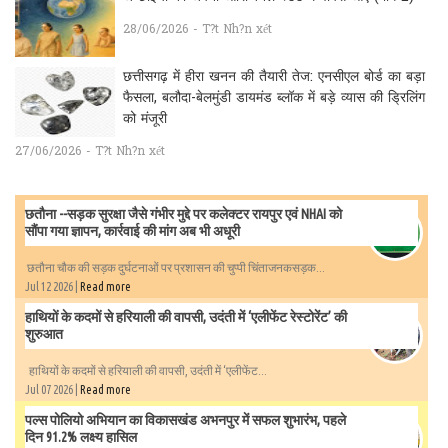
28/06/2026 - T?t Nh?n xét
छत्तीसगढ़ में हीरा खनन की तैयारी तेज: एनसीएल बोर्ड का बड़ा
फैसला, बलौदा-बेलमुंडी डायमंड ब्लॉक में बड़े व्यास की ड्रिलिंग
को मंजूरी
27/06/2026 - T?t Nh?n xét
छतौना --सड़क सुरक्षा जैसे गंभीर मुद्दे पर कलेक्टर रायपुर एवं NHAI को
सौंपा गया ज्ञापन, कार्रवाई की मांग अब भी अधूरी
छतौना चौक की सड़क दुर्घटनाओं पर प्रशासन की चुप्पी चिंताजनकसड़क...
Jul 12 2026 |
Read more
हाथियों के कदमों से हरियाली की वापसी, उदंती में ‘एलीफेंट रेस्टोरेंट’ की
शुरुआत
हाथियों के कदमों से हरियाली की वापसी, उदंती में ‘एलीफेंट...
Jul 07 2026 |
Read more
पल्स पोलियो अभियान का विकासखंड अभनपुर में सफल शुभारंभ, पहले
दिन 91.2% लक्ष्य हासिल