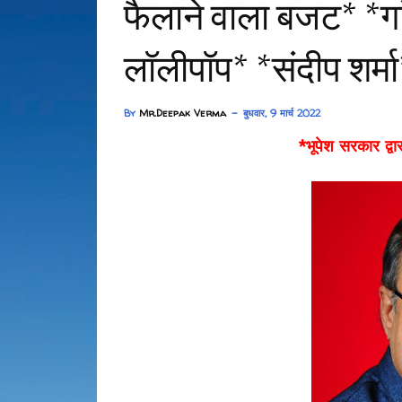
फैलाने वाला बजट* *गा
लॉलीपॉप* *संदीप शर्मा
By
Mr.Deepak Verma
बुधवार, 9 मार्च 2022
*भूपेश सरकार द्वा