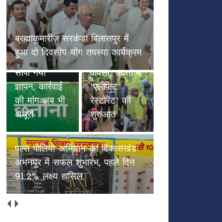
छतौना --सड़क सुरक्षा जैसे गंभीर मुद्दे
पल्स पोलियो
पर कलेक्टर रायपुर एवं NHAI को
हाथियों के
अभियान का
सौंपा गया ज्ञापन, कार्रवाई की मांग अब
कदमों से
विकासखंड
भी अधूरी
हरियाली की
अभनपुर में
वापसी, उदंती में
सफल शुभारंभ,
‘एलीफेंट
पहले दिन
रेस्टोरेंट’ की
91.2% लक्ष्य
शुरुआत
हासिल
अच्छाईयों की अपनी ओरिजिनल स्टेट
में वापस आएँ (भाग 2)