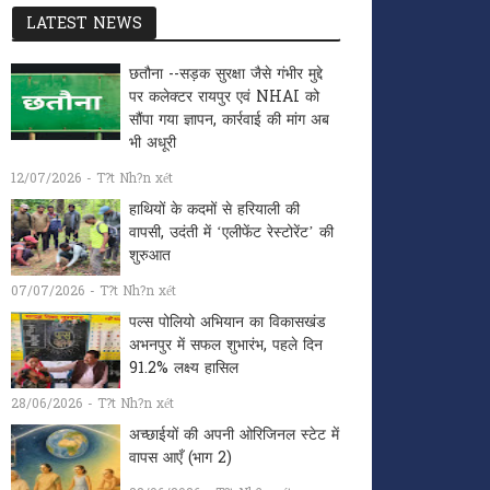
LATEST NEWS
छतौना --सड़क सुरक्षा जैसे गंभीर मुद्दे
पर कलेक्टर रायपुर एवं NHAI को
सौंपा गया ज्ञापन, कार्रवाई की मांग अब
भी अधूरी
12/07/2026 - T?t Nh?n xét
हाथियों के कदमों से हरियाली की
वापसी, उदंती में ‘एलीफेंट रेस्टोरेंट’ की
शुरुआत
07/07/2026 - T?t Nh?n xét
पल्स पोलियो अभियान का विकासखंड
अभनपुर में सफल शुभारंभ, पहले दिन
91.2% लक्ष्य हासिल
28/06/2026 - T?t Nh?n xét
अच्छाईयों की अपनी ओरिजिनल स्टेट में
वापस आएँ (भाग 2)