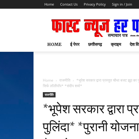
Home
Contact Us
Privacy Policy
Sign in / Join
HOME
ई पेपर
छत्तीसगढ़
क्राइम
देश वि
Home
राजनीति
*भूपेश सरकार द्वारा प्रस्तुत चौथा बजट झूठ का
सिर्फ लॉलीपॉप* *संदीप शर्मा*
राजनीति
*भूपेश सरकार द्वारा प
पुलिंदा* *पुरानी योजन