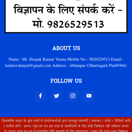
ABOUT US
Name:- Mr. Deepak Kumar Verma Mobile No:- 9826529513 Email:-
fastnewsharpal@gmail.com Address:- Abhanpur Chhattisgarh Pin493661
FOLLOW US
डिसक्लैमेर साइट के कुछ तत्वों में उपयोगकर्ताओं द्वारा प्रस्तुत सामग्री ( समाचार / फोटो / विडियो आदि
) शामिल होगी . फ़ास्ट न्यूज हर पल इस तरह के सामग्रियों के लिए कोई ज़िम्मेदार नहीं स्वीकार करता
है।फ़ास्ट न्यूज हर पल में प्रकाशित ऐसी सामग्री के लिए संवाददाता / खबर देने वाला स्वयं जिम्मेदार