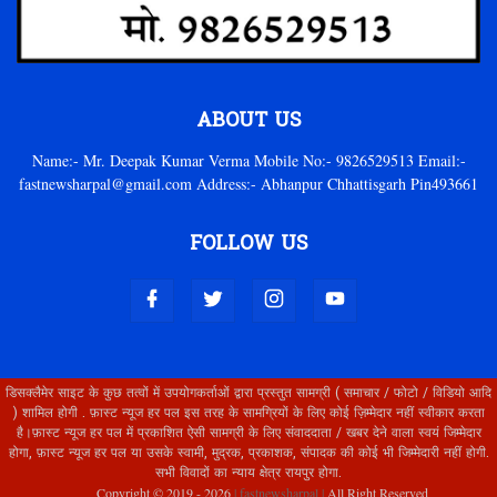
ABOUT US
Name:- Mr. Deepak Kumar Verma Mobile No:- 9826529513 Email:-
fastnewsharpal@gmail.com Address:- Abhanpur Chhattisgarh Pin493661
FOLLOW US
डिसक्लैमेर साइट के कुछ तत्वों में उपयोगकर्ताओं द्वारा प्रस्तुत सामग्री ( समाचार / फोटो / विडियो आदि
) शामिल होगी . फ़ास्ट न्यूज हर पल इस तरह के सामग्रियों के लिए कोई ज़िम्मेदार नहीं स्वीकार करता
है।फ़ास्ट न्यूज हर पल में प्रकाशित ऐसी सामग्री के लिए संवाददाता / खबर देने वाला स्वयं जिम्मेदार
होगा, फ़ास्ट न्यूज हर पल या उसके स्वामी, मुद्रक, प्रकाशक, संपादक की कोई भी जिम्मेदारी नहीं होगी.
सभी विवादों का न्याय क्षेत्र रायपुर होगा.
Copyright © 2019 -
2026
| fastnewsharpal |
All Right Reserved