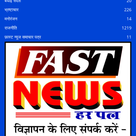
बधाई संदेश
20
भ्रष्टाचार
226
मनोरंजन
14
राजनीति
1219
फ़ास्ट न्यूज समाचार पत्र
11