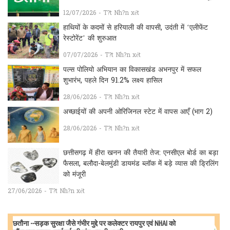
12/07/2026 - T?t Nh?n xét
हाथियों के कदमों से हरियाली की वापसी, उदंती में ‘एलीफेंट
रेस्टोरेंट’ की शुरुआत
07/07/2026 - T?t Nh?n xét
पल्स पोलियो अभियान का विकासखंड अभनपुर में सफल
शुभारंभ, पहले दिन 91.2% लक्ष्य हासिल
28/06/2026 - T?t Nh?n xét
अच्छाईयों की अपनी ओरिजिनल स्टेट में वापस आएँ (भाग 2)
28/06/2026 - T?t Nh?n xét
छत्तीसगढ़ में हीरा खनन की तैयारी तेज: एनसीएल बोर्ड का बड़ा
फैसला, बलौदा-बेलमुंडी डायमंड ब्लॉक में बड़े व्यास की ड्रिलिंग
को मंजूरी
27/06/2026 - T?t Nh?n xét
छतौना --सड़क सुरक्षा जैसे गंभीर मुद्दे पर कलेक्टर रायपुर एवं NHAI को