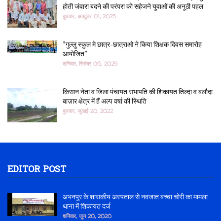
होती जंवारा बदने की परंपरा को सहेजने युवाओं की अनूठी पहल
बुधवार, अक्टूबर 01, 2025
*गुल्लु स्कुल मे छात्र-छात्राओ ने किया शिक्षक दिवस समारोह
आयोजित*
शनिवार, सितंबर 06, 2025
किसान नेता व जिला पंचायत सभापति की शिकायत तिल्दा व बलौदा
बाज़ार क्षेत्र में हैं अल्प वर्षा की स्थिति
बुधवार, जुलाई 20, 2022
EDITOR POST
अभनपुर के शासकीय अस्पताल से नवजात बच्चा चोरी का मामला
थाना में शिकायत दर्ज
शनिवार, जून 20, 2020