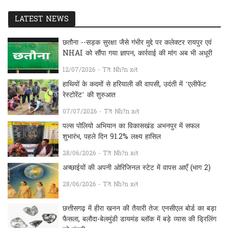
LATEST NEWS
छतौना --सड़क सुरक्षा जैसे गंभीर मुद्दे पर कलेक्टर रायपुर एवं
NHAI को सौंपा गया ज्ञापन, कार्रवाई की मांग अब भी अधूरी
12/07/2026 - T?t Nh?n xét
हाथियों के कदमों से हरियाली की वापसी, उदंती में ‘एलीफेंट
रेस्टोरेंट’ की शुरुआत
07/07/2026 - T?t Nh?n xét
पल्स पोलियो अभियान का विकासखंड अभनपुर में सफल
शुभारंभ, पहले दिन 91.2% लक्ष्य हासिल
28/06/2026 - T?t Nh?n xét
अच्छाईयों की अपनी ओरिजिनल स्टेट में वापस आएँ (भाग 2)
28/06/2026 - T?t Nh?n xét
छत्तीसगढ़ में हीरा खनन की तैयारी तेज: एनसीएल बोर्ड का बड़ा
फैसला, बलौदा-बेलमुंडी डायमंड ब्लॉक में बड़े व्यास की ड्रिलिंग