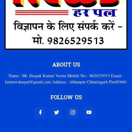
ABOUT US
Name:- Mr. Deepak Kumar Verma Mobile No:- 9826529513 Email:-
fastnewsharpal@gmail.com Address:- Abhanpur Chhattisgarh Pin493661
FOLLOW US