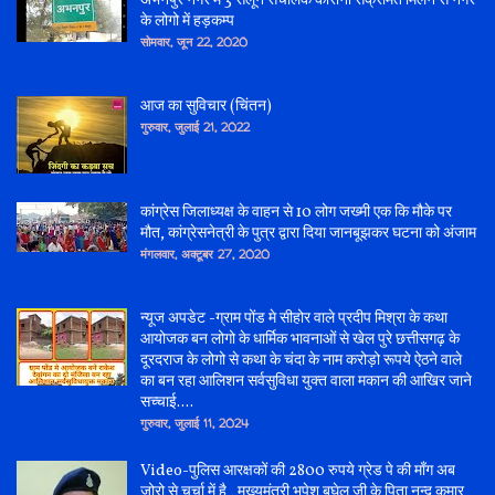
अभनपुर नगर में 3 सेलून संचालक कोरोना संक्रमित मिलने से नगर
के लोगो में हड़कम्प
सोमवार, जून 22, 2020
आज का सुविचार (चिंतन)
गुरुवार, जुलाई 21, 2022
कांग्रेस जिलाध्यक्ष के वाहन से 10 लोग जख्मी एक कि मौके पर
मौत, कांग्रेसनेत्री के पुत्र द्वारा दिया जानबूझकर घटना को अंजाम
मंगलवार, अक्टूबर 27, 2020
न्यूज अपडेट -ग्राम पोंड मे सीहोर वाले प्रदीप मिश्रा के कथा
आयोजक बन लोगो के धार्मिक भावनाओं से खेल पुरे छत्तीसगढ़ के
दूरदराज के लोगो से कथा के चंदा के नाम करोड़ो रूपये ऐठने वाले
का बन रहा आलिशन सर्वसुविधा युक्त वाला मकान की आखिर जाने
सच्चाई....
गुरुवार, जुलाई 11, 2024
Video-पुलिस आरक्षकों की 2800 रुपये ग्रेड पे की माँग अब
जोरो से चर्चा में है , मुख्यमंत्री भूपेश बघेल जी के पिता नन्द कुमार