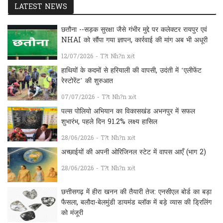
LATEST NEWS
छतौना --सड़क सुरक्षा जैसे गंभीर मुद्दे पर कलेक्टर रायपुर एवं
NHAI को सौंपा गया ज्ञापन, कार्रवाई की मांग अब भी अधूरी
12/07/2026 - T?t Nh?n xét
हाथियों के कदमों से हरियाली की वापसी, उदंती में ‘एलीफेंट
रेस्टोरेंट’ की शुरुआत
07/07/2026 - T?t Nh?n xét
पल्स पोलियो अभियान का विकासखंड अभनपुर में सफल
शुभारंभ, पहले दिन 91.2% लक्ष्य हासिल
28/06/2026 - T?t Nh?n xét
अच्छाईयों की अपनी ओरिजिनल स्टेट में वापस आएँ (भाग 2)
28/06/2026 - T?t Nh?n xét
छत्तीसगढ़ में हीरा खनन की तैयारी तेज: एनसीएल बोर्ड का बड़ा
फैसला, बलौदा-बेलमुंडी डायमंड ब्लॉक में बड़े व्यास की ड्रिलिंग
को मंजूरी