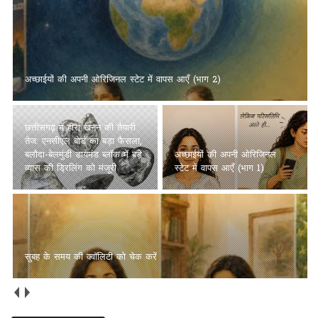
अच्छाईयों की अपनी ओरिजिनल स्टेट में वापस आएँ (भाग 2)
छत्तीसगढ़ में हीरा खनन की तैयारी
तेज: एनसीएल बोर्ड का बड़ा फैसला,
बलौदा-बेलमुंडी डायमंड ब्लॉक में बड़े
अच्छाईयों की अपनी ओरिजिनल
व्यास की ड्रिलिंग को मंजूरी
स्टेट में वापस आएँ (भाग 1)
सुबह के समय की क्वॉलिटी को चेक करें