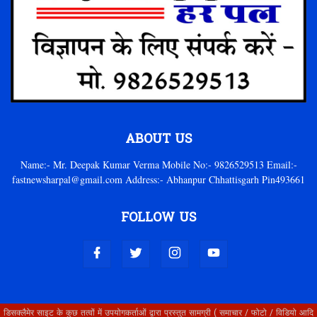
ABOUT US
Name:- Mr. Deepak Kumar Verma Mobile No:- 9826529513 Email:-
fastnewsharpal@gmail.com Address:- Abhanpur Chhattisgarh Pin493661
FOLLOW US
डिसक्लैमेर साइट के कुछ तत्वों में उपयोगकर्ताओं द्वारा प्रस्तुत सामग्री ( समाचार / फोटो / विडियो आदि