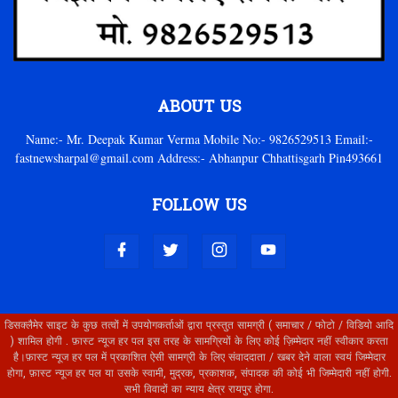
ABOUT US
Name:- Mr. Deepak Kumar Verma Mobile No:- 9826529513 Email:-
fastnewsharpal@gmail.com Address:- Abhanpur Chhattisgarh Pin493661
FOLLOW US
डिसक्लैमेर साइट के कुछ तत्वों में उपयोगकर्ताओं द्वारा प्रस्तुत सामग्री ( समाचार / फोटो / विडियो आदि
) शामिल होगी . फ़ास्ट न्यूज हर पल इस तरह के सामग्रियों के लिए कोई ज़िम्मेदार नहीं स्वीकार करता
है।फ़ास्ट न्यूज हर पल में प्रकाशित ऐसी सामग्री के लिए संवाददाता / खबर देने वाला स्वयं जिम्मेदार
होगा, फ़ास्ट न्यूज हर पल या उसके स्वामी, मुद्रक, प्रकाशक, संपादक की कोई भी जिम्मेदारी नहीं होगी.
सभी विवादों का न्याय क्षेत्र रायपुर होगा.