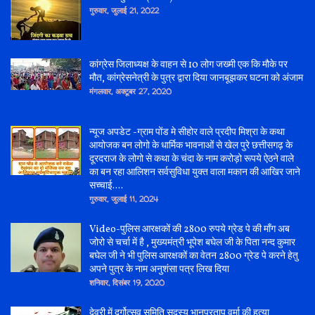
गुरुवार, जुलाई 21, 2022
कांग्रेस जिलाध्यक्ष के वाहन से 10 लोग जख्मी एक कि मौके पर
मौत, कांग्रेसनेत्री के पुत्र द्वारा दिया जानबूझकर घटना को अंजाम
मंगलवार, अक्टूबर 27, 2020
न्यूज अपडेट -ग्राम पोंड मे सीहोर वाले प्रदीप मिश्रा के कथा
आयोजक बन लोगो के धार्मिक भावनाओं से खेल पुरे छत्तीसगढ़ के
दूरदराज के लोगो से कथा के चंदा के नाम करोड़ो रूपये ऐठने वाले
का बन रहा आलिशन सर्वसुविधा युक्त वाला मकान की आखिर जाने
सच्चाई....
गुरुवार, जुलाई 11, 2024
Video-पुलिस आरक्षकों की 2800 रुपये ग्रेड पे की माँग अब
जोरो से चर्चा में है , मुख्यमंत्री भूपेश बघेल जी के पिता नन्द कुमार
बघेल जी ने भी पुलिस आरक्षकों का वेतन 2800 ग्रेड पे करने हेतु
अपने पुत्र के नाम अनुशंसा पत्र लिख दिया
शनिवार, दिसंबर 19, 2020
देवरी में दुर्गोत्सव समिति सदस्य भानुप्रताप वर्मा की हत्या