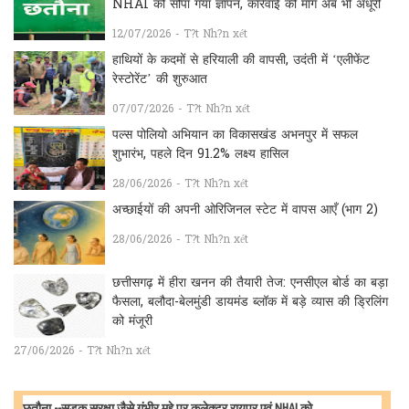
NHAI को सौंपा गया ज्ञापन, कार्रवाई की मांग अब भी अधूरी
12/07/2026 - T?t Nh?n xét
हाथियों के कदमों से हरियाली की वापसी, उदंती में ‘एलीफेंट
रेस्टोरेंट’ की शुरुआत
07/07/2026 - T?t Nh?n xét
पल्स पोलियो अभियान का विकासखंड अभनपुर में सफल
शुभारंभ, पहले दिन 91.2% लक्ष्य हासिल
28/06/2026 - T?t Nh?n xét
अच्छाईयों की अपनी ओरिजिनल स्टेट में वापस आएँ (भाग 2)
28/06/2026 - T?t Nh?n xét
छत्तीसगढ़ में हीरा खनन की तैयारी तेज: एनसीएल बोर्ड का बड़ा
फैसला, बलौदा-बेलमुंडी डायमंड ब्लॉक में बड़े व्यास की ड्रिलिंग
को मंजूरी
27/06/2026 - T?t Nh?n xét
छतौना --सड़क सुरक्षा जैसे गंभीर मुद्दे पर कलेक्टर रायपुर एवं NHAI को