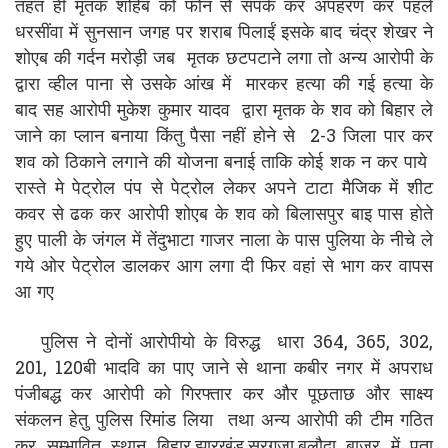
तहत ही मृतक शोहेब को फोन से संपर्क कर अपहरण कर पहले
धरसींवा में सुनसान जगह पर शराब पिलाईं इसके बाद चंद्र शेखर ने
शोएब की गर्दन मरोड़ी जब मृतक छटपटाने लगा तो अन्य आरोपी के
द्वारा व्हील पाना से उसके आंख में मारकर हत्या की गई हत्या के
बाद सह आरोपी मुकेश कुमार यादव द्वारा मृतक के शव को बिहार ले
जाने का प्लान बनाया किंतु पैसा नहीं होने से 2-3 जिला पार कर
शव को ठिकाने लगाने की योजना बनाई ताकि कोई शक न कर पाये
रास्ते मे पेट्रोल पंप से पेट्रोल लेकर अपने टाटा मैजिक में शीट
कवर से ढक कर आरोपी शोएब के शव को बिलासपुर बाइ पास होते
हुए पाली के जंगल में तेंदुभाटा गाजर नाला के पास पुलिया के नीचे ले
गये ओर पेट्रोल डालकर आग लगा दी फिर वहां से भाग कर वापस
आ गए
पुलिस ने दोनों आरोपीयो के विरुद्ध धारा 364, 365, 302,
201, 120बी भादवि का पाए जाने से थाना कबीर नगर में अपराध
पंजीबद्ध कर आरोपी को गिरफ्तार कर और पूछताछ और साक्ष्य
संकलन हेतु पुलिस रिमांड लिया तथा अन्य आरोपी की टीम गठित
कर सम्भावित स्थान बिहार,झारखंड,सरगुजा,बलौदा बाजर में पता