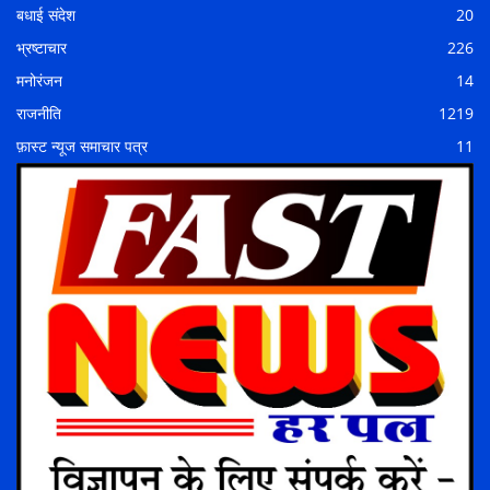
बधाई संदेश
20
भ्रष्टाचार
226
मनोरंजन
14
राजनीति
1219
फ़ास्ट न्यूज समाचार पत्र
11