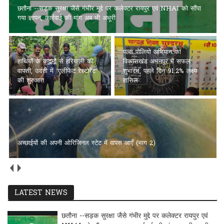
छतौना --सड़क सुरक्षा जैसे गंभीर मुद्दे पर कलेक्टर रायपुर एवं NHAI को सौंपा
गया ज्ञापन, कार्रवाई की मांग अब भी अधूरी
पल्स पोलियो अभियान का
हाथियों के कदमों से हरियाली की
विकासखंड अभनपुर में सफल
वापसी, उदंती में ‘एलीफेंट रेस्टोरेंट’
शुभारंभ, पहले दिन 91.2% लक्ष्य
की शुरुआत
हासिल
अच्छाईयों की अपनी ओरिजिनल स्टेट में वापस आएँ (भाग 2)
LATEST NEWS
छतौना --सड़क सुरक्षा जैसे गंभीर मुद्दे पर कलेक्टर रायपुर एवं