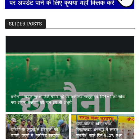
SLIDER POSTS
छतौना --सड़क सुरक्षा जैसे गंभीर मुद्दे पर कलेक्टर रायपुर एवं NHAI को सौंपा
गया ज्ञापन, कार्रवाई की मांग अब भी अधूरी
पल्स पोलियो अभियान का
हाथियों के कदमों से हरियाली की
विकासखंड अभनपुर में सफल
वापसी, उदंती में ‘एलीफेंट रेस्टोरेंट’
शुभारंभ, पहले दिन 91.2% लक्ष्य