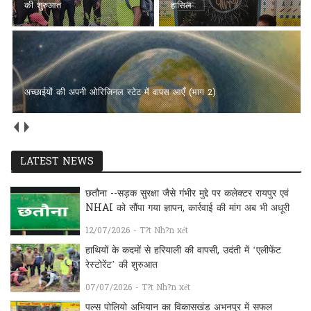
की शुरुआत
हासिल
अच्छाईयों की अपनी ओरिजिनल स्टेट में वापस आएँ (भाग 2)
LATEST NEWS
छतौना --सड़क सुरक्षा जैसे गंभीर मुद्दे पर कलेक्टर रायपुर एवं
NHAI को सौंपा गया ज्ञापन, कार्रवाई की मांग अब भी अधूरी
12/07/2026 - T?t Nh?n xét
हाथियों के कदमों से हरियाली की वापसी, उदंती में ‘एलीफेंट
रेस्टोरेंट’ की शुरुआत
07/07/2026 - T?t Nh?n xét
पल्स पोलियो अभियान का विकासखंड अभनपुर में सफल