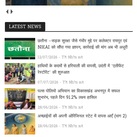
LATEST NEWS
छतौना --सड़क सुरक्षा जैसे गंभीर मुद्दे पर कलेक्टर रायपुर एवं
NHAI को सौंपा गया ज्ञापन, कार्रवाई की मांग अब भी अधूरी
12/07/2026 - T?t Nh?n xét
हाथियों के कदमों से हरियाली की वापसी, उदंती में ‘एलीफेंट
रेस्टोरेंट’ की शुरुआत
07/07/2026 - T?t Nh?n xét
पल्स पोलियो अभियान का विकासखंड अभनपुर में सफल
शुभारंभ, पहले दिन 91.2% लक्ष्य हासिल
28/06/2026 - T?t Nh?n xét
अच्छाईयों की अपनी ओरिजिनल स्टेट में वापस आएँ (भाग 2)
28/06/2026 - T?t Nh?n xét