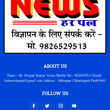
ABOUT US
Name:- Mr. Deepak Kumar Verma Mobile No:- 9826529513 Email:-
fastnewsharpal@gmail.com Address:- Abhanpur Chhattisgarh Pin493661
FOLLOW US