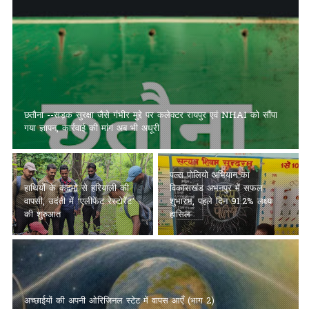
छतौना --सड़क सुरक्षा जैसे गंभीर मुद्दे पर कलेक्टर रायपुर एवं NHAI को सौंपा
गया ज्ञापन, कार्रवाई की मांग अब भी अधूरी
पल्स पोलियो अभियान का
हाथियों के कदमों से हरियाली की
विकासखंड अभनपुर में सफल
वापसी, उदंती में ‘एलीफेंट रेस्टोरेंट’
शुभारंभ, पहले दिन 91.2% लक्ष्य
की शुरुआत
हासिल
अच्छाईयों की अपनी ओरिजिनल स्टेट में वापस आएँ (भाग 2)