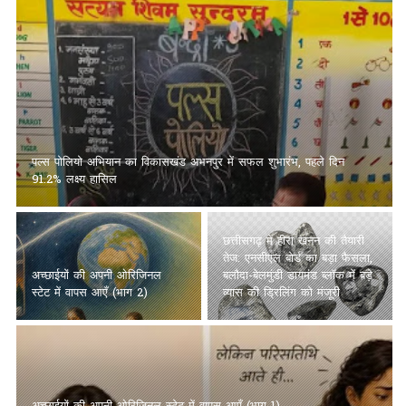
अच्छाईयों की अपनी ओरिजिनल स्टेट में वापस आएँ (भाग 2)
छत्तीसगढ़ में हीरा खनन की तैयारी
तेज: एनसीएल बोर्ड का बड़ा फैसला,
बलौदा-बेलमुंडी डायमंड ब्लॉक में बड़े
अच्छाईयों की अपनी ओरिजिनल
व्यास की ड्रिलिंग को मंजूरी
स्टेट में वापस आएँ (भाग 1)