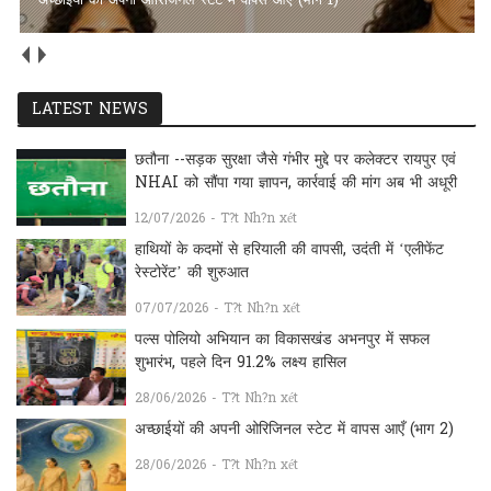
सुबह के समय की क्वॉलिटी को चेक करें
LATEST NEWS
छतौना --सड़क सुरक्षा जैसे गंभीर मुद्दे पर कलेक्टर रायपुर एवं
NHAI को सौंपा गया ज्ञापन, कार्रवाई की मांग अब भी अधूरी
12/07/2026 - T?t Nh?n xét
हाथियों के कदमों से हरियाली की वापसी, उदंती में ‘एलीफेंट
रेस्टोरेंट’ की शुरुआत
07/07/2026 - T?t Nh?n xét
पल्स पोलियो अभियान का विकासखंड अभनपुर में सफल
शुभारंभ, पहले दिन 91.2% लक्ष्य हासिल
28/06/2026 - T?t Nh?n xét
अच्छाईयों की अपनी ओरिजिनल स्टेट में वापस आएँ (भाग 2)
28/06/2026 - T?t Nh?n xét