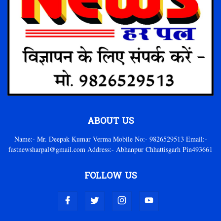
ABOUT US
Name:- Mr. Deepak Kumar Verma Mobile No:- 9826529513 Email:-
fastnewsharpal@gmail.com Address:- Abhanpur Chhattisgarh Pin493661
FOLLOW US