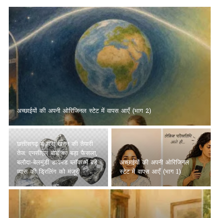
अच्छाईयों की अपनी ओरिजिनल स्टेट में वापस आएँ (भाग 2)
छत्तीसगढ़ में हीरा खनन की तैयारी
तेज: एनसीएल बोर्ड का बड़ा फैसला,
बलौदा-बेलमुंडी डायमंड ब्लॉक में बड़े
अच्छाईयों की अपनी ओरिजिनल
व्यास की ड्रिलिंग को मंजूरी
स्टेट में वापस आएँ (भाग 1)