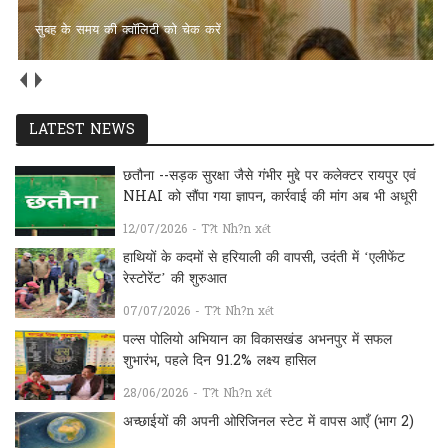
सुबह के समय की क्वॉलिटी को चेक करें
LATEST NEWS
छतौना --सड़क सुरक्षा जैसे गंभीर मुद्दे पर कलेक्टर रायपुर एवं
NHAI को सौंपा गया ज्ञापन, कार्रवाई की मांग अब भी अधूरी
12/07/2026 - T?t Nh?n xét
हाथियों के कदमों से हरियाली की वापसी, उदंती में ‘एलीफेंट
रेस्टोरेंट’ की शुरुआत
07/07/2026 - T?t Nh?n xét
पल्स पोलियो अभियान का विकासखंड अभनपुर में सफल
शुभारंभ, पहले दिन 91.2% लक्ष्य हासिल
28/06/2026 - T?t Nh?n xét
अच्छाईयों की अपनी ओरिजिनल स्टेट में वापस आएँ (भाग 2)