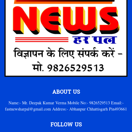
ABOUT US
Name:- Mr. Deepak Kumar Verma Mobile No:- 9826529513 Email:-
fastnewsharpal@gmail.com Address:- Abhanpur Chhattisgarh Pin493661
FOLLOW US