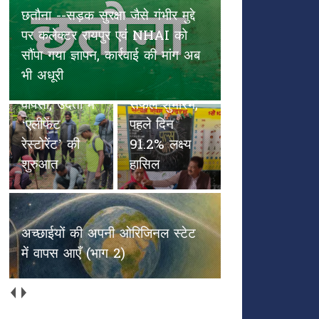
छतौना --सड़क सुरक्षा जैसे गंभीर मुद्दे
पल्स पोलियो
पर कलेक्टर रायपुर एवं NHAI को
हाथियों के
अभियान का
सौंपा गया ज्ञापन, कार्रवाई की मांग अब
कदमों से
विकासखंड
भी अधूरी
हरियाली की
अभनपुर में
वापसी, उदंती में
सफल शुभारंभ,
‘एलीफेंट
पहले दिन
रेस्टोरेंट’ की
91.2% लक्ष्य
शुरुआत
हासिल
अच्छाईयों की अपनी ओरिजिनल स्टेट
में वापस आएँ (भाग 2)