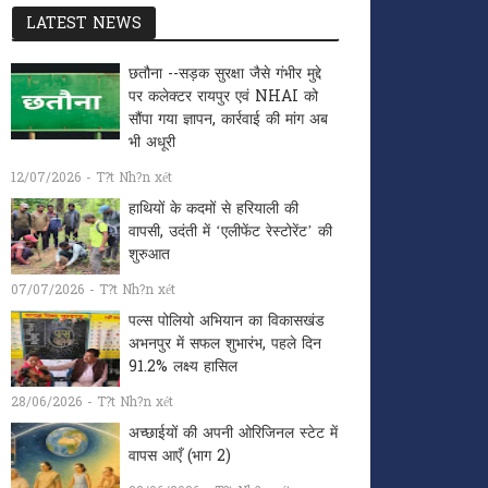
LATEST NEWS
छतौना --सड़क सुरक्षा जैसे गंभीर मुद्दे
पर कलेक्टर रायपुर एवं NHAI को
सौंपा गया ज्ञापन, कार्रवाई की मांग अब
भी अधूरी
12/07/2026 - T?t Nh?n xét
हाथियों के कदमों से हरियाली की
वापसी, उदंती में ‘एलीफेंट रेस्टोरेंट’ की
शुरुआत
07/07/2026 - T?t Nh?n xét
पल्स पोलियो अभियान का विकासखंड
अभनपुर में सफल शुभारंभ, पहले दिन
91.2% लक्ष्य हासिल
28/06/2026 - T?t Nh?n xét
अच्छाईयों की अपनी ओरिजिनल स्टेट में
वापस आएँ (भाग 2)