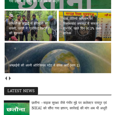
गया ज्ञापन, कार्रवाई की मांग अब भी अधूरी
पल्स पोलियो अभियान का
हाथियों के कदमों से हरियाली की
विकासखंड अभनपुर में सफल
वापसी, उदंती में ‘एलीफेंट रेस्टोरेंट’
शुभारंभ, पहले दिन 91.2% लक्ष्य
की शुरुआत
हासिल
अच्छाईयों की अपनी ओरिजिनल स्टेट में वापस आएँ (भाग 2)
LATEST NEWS
छतौना --सड़क सुरक्षा जैसे गंभीर मुद्दे पर कलेक्टर रायपुर एवं
NHAI को सौंपा गया ज्ञापन, कार्रवाई की मांग अब भी अधूरी