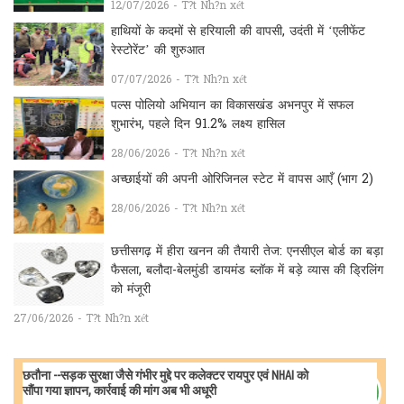
12/07/2026 - T?t Nh?n xét
हाथियों के कदमों से हरियाली की वापसी, उदंती में ‘एलीफेंट
रेस्टोरेंट’ की शुरुआत
07/07/2026 - T?t Nh?n xét
पल्स पोलियो अभियान का विकासखंड अभनपुर में सफल
शुभारंभ, पहले दिन 91.2% लक्ष्य हासिल
28/06/2026 - T?t Nh?n xét
अच्छाईयों की अपनी ओरिजिनल स्टेट में वापस आएँ (भाग 2)
28/06/2026 - T?t Nh?n xét
छत्तीसगढ़ में हीरा खनन की तैयारी तेज: एनसीएल बोर्ड का बड़ा
फैसला, बलौदा-बेलमुंडी डायमंड ब्लॉक में बड़े व्यास की ड्रिलिंग
को मंजूरी
27/06/2026 - T?t Nh?n xét
छतौना --सड़क सुरक्षा जैसे गंभीर मुद्दे पर कलेक्टर रायपुर एवं NHAI को
सौंपा गया ज्ञापन, कार्रवाई की मांग अब भी अधूरी