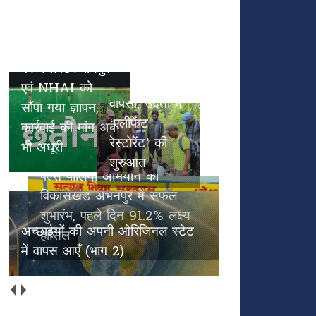
छतौना --सड़क सुरक्षा जैसे गंभीर मुद्दे
पल्स पोलियो
पर कलेक्टर रायपुर एवं NHAI को
हाथियों के
अभियान का
सौंपा गया ज्ञापन, कार्रवाई की मांग अब
कदमों से
विकासखंड
भी अधूरी
हरियाली की
अभनपुर में
वापसी, उदंती में
सफल शुभारंभ,
‘एलीफेंट
पहले दिन
रेस्टोरेंट’ की
91.2% लक्ष्य
शुरुआत
हासिल
अच्छाईयों की अपनी ओरिजिनल स्टेट
में वापस आएँ (भाग 2)