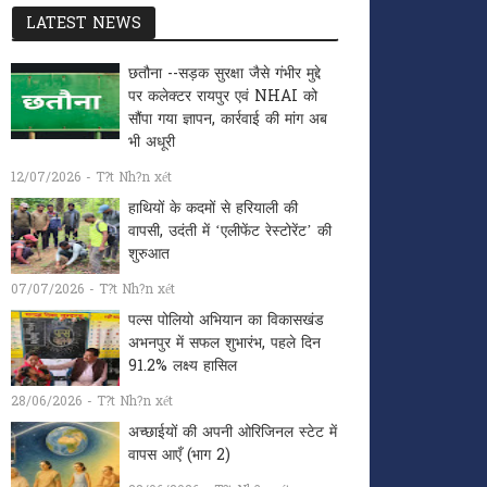
LATEST NEWS
छतौना --सड़क सुरक्षा जैसे गंभीर मुद्दे
पर कलेक्टर रायपुर एवं NHAI को
सौंपा गया ज्ञापन, कार्रवाई की मांग अब
भी अधूरी
12/07/2026 - T?t Nh?n xét
हाथियों के कदमों से हरियाली की
वापसी, उदंती में ‘एलीफेंट रेस्टोरेंट’ की
शुरुआत
07/07/2026 - T?t Nh?n xét
पल्स पोलियो अभियान का विकासखंड
अभनपुर में सफल शुभारंभ, पहले दिन
91.2% लक्ष्य हासिल
28/06/2026 - T?t Nh?n xét
अच्छाईयों की अपनी ओरिजिनल स्टेट में
वापस आएँ (भाग 2)