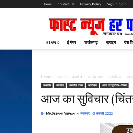
Home
Contact Us
Privacy Policy
Sign in / Join
HOME
ई पेपर
छत्तीसगढ़
क्राइम
देश वि
फास्ट न्यूज 
Home
अध्यात्म
अनमोल
अनमोल वचन
आंचलिक
आज क
अध्यात्म
अनमोल
अनमोल वचन
आंचलिक
आज का सुविचार-चिंतन
आज का सुविचार (चिंत
By
Mr.Deepak Verma
मंगलवार, 18 फ़रवरी 2025