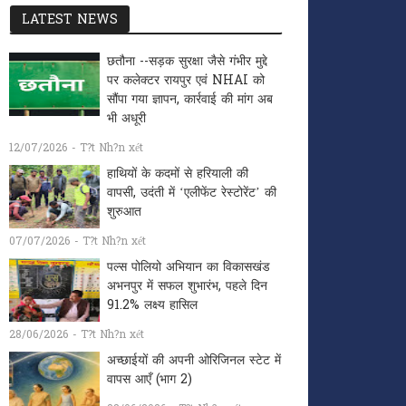
LATEST NEWS
छतौना --सड़क सुरक्षा जैसे गंभीर मुद्दे
पर कलेक्टर रायपुर एवं NHAI को
सौंपा गया ज्ञापन, कार्रवाई की मांग अब
भी अधूरी
12/07/2026 - T?t Nh?n xét
हाथियों के कदमों से हरियाली की
वापसी, उदंती में ‘एलीफेंट रेस्टोरेंट’ की
शुरुआत
07/07/2026 - T?t Nh?n xét
पल्स पोलियो अभियान का विकासखंड
अभनपुर में सफल शुभारंभ, पहले दिन
91.2% लक्ष्य हासिल
28/06/2026 - T?t Nh?n xét
अच्छाईयों की अपनी ओरिजिनल स्टेट में
वापस आएँ (भाग 2)