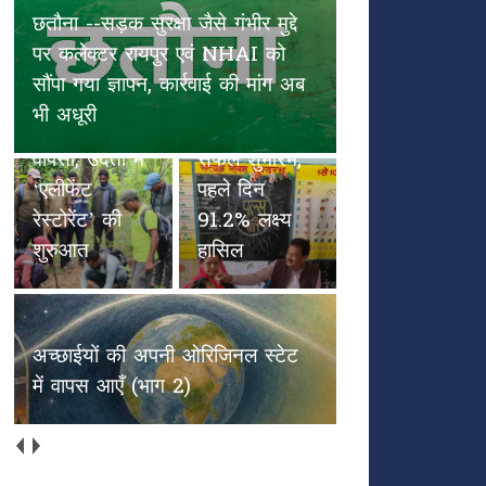
छतौना --सड़क सुरक्षा जैसे गंभीर मुद्दे
पल्स पोलियो
पर कलेक्टर रायपुर एवं NHAI को
हाथियों के
अभियान का
सौंपा गया ज्ञापन, कार्रवाई की मांग अब
कदमों से
विकासखंड
भी अधूरी
हरियाली की
अभनपुर में
वापसी, उदंती में
सफल शुभारंभ,
‘एलीफेंट
पहले दिन
रेस्टोरेंट’ की
91.2% लक्ष्य
शुरुआत
हासिल
अच्छाईयों की अपनी ओरिजिनल स्टेट
में वापस आएँ (भाग 2)