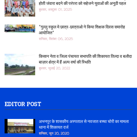
होती जंवारा बदने की परंपरा को सहेजने युवाओं की अनूठी पहल
बुधवार, अक्टूबर 01, 2025
*गुल्लु स्कुल मे छात्र-छात्राओ ने किया शिक्षक दिवस समारोह
आयोजित*
शनिवार, सितंबर 06, 2025
किसान नेता व जिला पंचायत सभापति की शिकायत तिल्दा व बलौदा
बाज़ार क्षेत्र में हैं अल्प वर्षा की स्थिति
बुधवार, जुलाई 20, 2022
EDITOR POST
अभनपुर के शासकीय अस्पताल से नवजात बच्चा चोरी का मामला
थाना में शिकायत दर्ज
शनिवार, जून 20, 2020