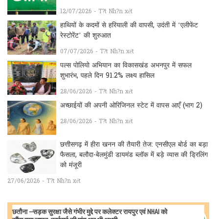
12/07/2026 - T?t Nh?n xét
हाथियों के कदमों से हरियाली की वापसी, उदंती में ‘एलीफेंट
रेस्टोरेंट’ की शुरुआत
07/07/2026 - T?t Nh?n xét
पल्स पोलियो अभियान का विकासखंड अभनपुर में सफल
शुभारंभ, पहले दिन 91.2% लक्ष्य हासिल
28/06/2026 - T?t Nh?n xét
अच्छाईयों की अपनी ओरिजिनल स्टेट में वापस आएँ (भाग 2)
28/06/2026 - T?t Nh?n xét
छत्तीसगढ़ में हीरा खनन की तैयारी तेज: एनसीएल बोर्ड का बड़ा
फैसला, बलौदा-बेलमुंडी डायमंड ब्लॉक में बड़े व्यास की ड्रिलिंग
को मंजूरी
27/06/2026 - T?t Nh?n xét
छतौना --सड़क सुरक्षा जैसे गंभीर मुद्दे पर कलेक्टर रायपुर एवं NHAI को