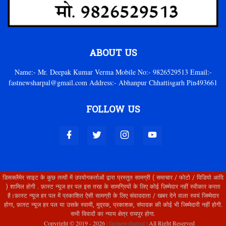
ABOUT US
Name:- Mr. Deepak Kumar Verma Mobile No:- 9826529513 Email:-
fastnewsharpal@gmail.com Address:- Abhanpur Chhattisgarh Pin493661
FOLLOW US
डिसक्लैमेर साइट के कुछ तत्वों में उपयोगकर्ताओं द्वारा प्रस्तुत सामग्री ( समाचार / फोटो / विडियो आदि
) शामिल होगी . फ़ास्ट न्यूज हर पल इस तरह के सामग्रियों के लिए कोई ज़िम्मेदार नहीं स्वीकार करता
है।फ़ास्ट न्यूज हर पल में प्रकाशित ऐसी सामग्री के लिए संवाददाता / खबर देने वाला स्वयं जिम्मेदार
होगा, फ़ास्ट न्यूज हर पल या उसके स्वामी, मुद्रक, प्रकाशक, संपादक की कोई भी जिम्मेदारी नहीं होगी.
सभी विवादों का न्याय क्षेत्र रायपुर होगा.
Copyright © 2019 -
2026
| fastnewsharpal |
All Right Reserved