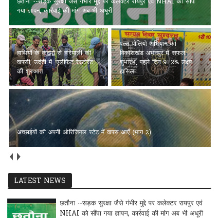
छतौना --सड़क सुरक्षा जैसे गंभीर मुद्दे पर कलेक्टर रायपुर एवं NHAI को सौंपा
गया ज्ञापन, कार्रवाई की मांग अब भी अधूरी
पल्स पोलियो अभियान का
हाथियों के कदमों से हरियाली की
विकासखंड अभनपुर में सफल
वापसी, उदंती में ‘एलीफेंट रेस्टोरेंट’
शुभारंभ, पहले दिन 91.2% लक्ष्य
की शुरुआत
हासिल
अच्छाईयों की अपनी ओरिजिनल स्टेट में वापस आएँ (भाग 2)
LATEST NEWS
छतौना --सड़क सुरक्षा जैसे गंभीर मुद्दे पर कलेक्टर रायपुर एवं
NHAI को सौंपा गया ज्ञापन, कार्रवाई की मांग अब भी अधूरी