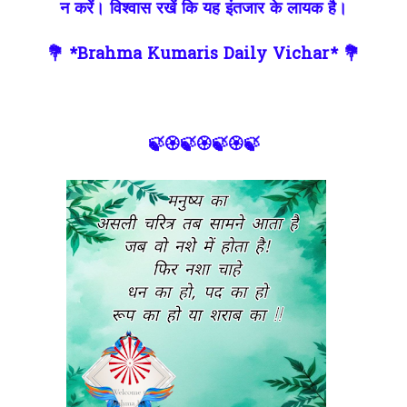
न करें। विश्वास रखें कि यह इंतजार के लायक है।
💐 *Brahma Kumaris Daily Vichar* 💐
🍃🏵🍃🏵🍃🏵🍃