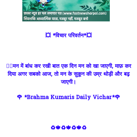
💥 *विचार परिवर्तन*💥
✍🏻मन में बांध कर रखी बात एक दिन मन को खा जाएगी, माफ़ कर
दिया अगर सबको आज, तो मन के सुकून की उम्र थोड़ी और बढ़़
जाएगी।
🌹 *Brahma Kumaris Daily Vichar*🌹
♻🍁♻🍁♻🍁♻