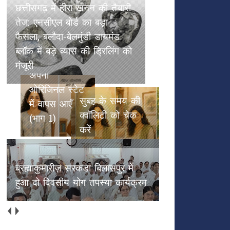
छत्तीसगढ़ में हीरा खनन की तैयारी तेज:
एनसीएल बोर्ड का बड़ा फैसला, बलौदा-
बेलमुंडी डायमंड ब्लॉक में बड़े व्यास की
ड्रिलिंग को मंजूरी
अच्छाईयों की
अपनी
ओरिजिनल स्टेट
सुबह के समय
में वापस आएँ
की क्वॉलिटी को
(भाग 1)
चेक करें
ब्रह्माकुमारीज़ सरकंडा बिलासपुर में
हुआ दो दिवसीय योग तपस्या कार्यक्रम