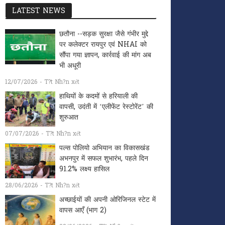
LATEST NEWS
छतौना --सड़क सुरक्षा जैसे गंभीर मुद्दे
पर कलेक्टर रायपुर एवं NHAI को
सौंपा गया ज्ञापन, कार्रवाई की मांग अब
भी अधूरी
12/07/2026 - T?t Nh?n xét
हाथियों के कदमों से हरियाली की
वापसी, उदंती में ‘एलीफेंट रेस्टोरेंट’ की
शुरुआत
07/07/2026 - T?t Nh?n xét
पल्स पोलियो अभियान का विकासखंड
अभनपुर में सफल शुभारंभ, पहले दिन
91.2% लक्ष्य हासिल
28/06/2026 - T?t Nh?n xét
अच्छाईयों की अपनी ओरिजिनल स्टेट में
वापस आएँ (भाग 2)