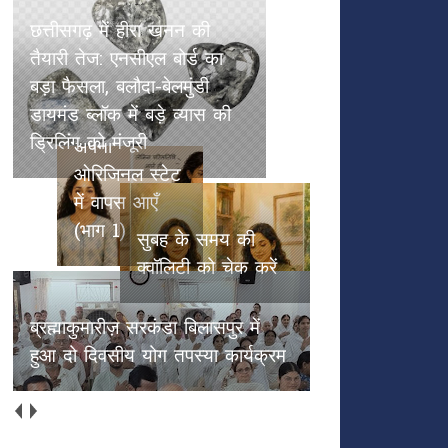
छत्तीसगढ़ में हीरा खनन की तैयारी तेज:
एनसीएल बोर्ड का बड़ा फैसला, बलौदा-
बेलमुंडी डायमंड ब्लॉक में बड़े व्यास की
ड्रिलिंग को मंजूरी
अच्छाईयों की
अपनी
ओरिजिनल स्टेट
सुबह के समय
में वापस आएँ
की क्वॉलिटी को
(भाग 1)
चेक करें
ब्रह्माकुमारीज़ सरकंडा बिलासपुर में
हुआ दो दिवसीय योग तपस्या कार्यक्रम