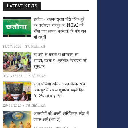
LATEST NEWS
छतौना --सड़क सुरक्षा जैसे गंभीर मुद्दे
पर कलेक्टर रायपुर एवं NHAI को
सौंपा गया ज्ञापन, कार्रवाई की मांग अब
भी अधूरी
12/07/2026 - T?t Nh?n xét
हाथियों के कदमों से हरियाली की
वापसी, उदंती में ‘एलीफेंट रेस्टोरेंट’ की
शुरुआत
07/07/2026 - T?t Nh?n xét
पल्स पोलियो अभियान का विकासखंड
अभनपुर में सफल शुभारंभ, पहले दिन
91.2% लक्ष्य हासिल
28/06/2026 - T?t Nh?n xét
अच्छाईयों की अपनी ओरिजिनल स्टेट में
वापस आएँ (भाग 2)