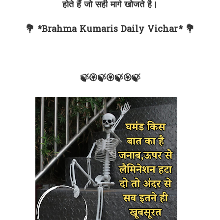
होते हैं जो सही मार्ग खोजते है।
💐 *Brahma Kumaris Daily Vichar* 💐
🍃🏵🍃🏵🍃🏵🍃