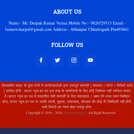
ABOUT US
Name:- Mr. Deepak Kumar Verma Mobile No:- 9826529513 Email:-
fastnewsharpal@gmail.com Address:- Abhanpur Chhattisgarh Pin493661
FOLLOW US
डिसक्लैमेर साइट के कुछ तत्वों में उपयोगकर्ताओं द्वारा प्रस्तुत सामग्री ( समाचार / फोटो / विडियो आदि
) शामिल होगी . फ़ास्ट न्यूज हर पल इस तरह के सामग्रियों के लिए कोई ज़िम्मेदार नहीं स्वीकार करता
है।फ़ास्ट न्यूज हर पल में प्रकाशित ऐसी सामग्री के लिए संवाददाता / खबर देने वाला स्वयं जिम्मेदार
होगा, फ़ास्ट न्यूज हर पल या उसके स्वामी, मुद्रक, प्रकाशक, संपादक की कोई भी जिम्मेदारी नहीं होगी.
सभी विवादों का न्याय क्षेत्र रायपुर होगा.
Copyright © 2019 -
2026
| fastnewsharpal |
All Right Reserved