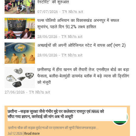
रेस्टोरेंट’ की शुरुआत
07/07/2026 - T?t Nh?n xét
पल्स पोलियो अभियान का विकासखंड अभनपुर में सफल
शुभारंभ, पहले दिन 91.2% लक्ष्य हासिल
28/06/2026 - T?t Nh?n xét
अच्छाईयों की अपनी ओरिजिनल स्टेट में वापस आएँ (भाग 2)
28/06/2026 - T?t Nh?n xét
छत्तीसगढ़ में हीरा खनन की तैयारी तेज: एनसीएल बोर्ड का बड़ा
फैसला, बलौदा-बेलमुंडी डायमंड ब्लॉक में बड़े व्यास की ड्रिलिंग
को मंजूरी
27/06/2026 - T?t Nh?n xét
छतौना --सड़क सुरक्षा जैसे गंभीर मुद्दे पर कलेक्टर रायपुर एवं NHAI को
सौंपा गया ज्ञापन, कार्रवाई की मांग अब भी अधूरी
छतौना चौक की सड़क दुर्घटनाओं पर प्रशासन की चुप्पी चिंताजनकसड़क...
Jul 12 2026 |
Read more