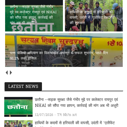
पल्स पोलियो अभियान का
हाथियों के कदमों से हरियाली की
विकासखंड अभनपुर में सफल
वापसी, उदंती में ‘एलीफेंट रेस्टोरेंट’
शुभारंभ, पहले दिन 91.2% लक्ष्य
की शुरुआत
हासिल
अच्छाईयों की अपनी ओरिजिनल स्टेट में वापस आएँ (भाग 2)
LATEST NEWS
छतौना --सड़क सुरक्षा जैसे गंभीर मुद्दे पर कलेक्टर रायपुर एवं
NHAI को सौंपा गया ज्ञापन, कार्रवाई की मांग अब भी अधूरी
12/07/2026 - T?t Nh?n xét
हाथियों के कदमों से हरियाली की वापसी, उदंती में ‘एलीफेंट