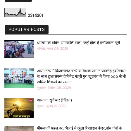
2
3
1
4
3
0
1
POPULAR POSTS
धमतरी का मंदिर-अंगारमोती माता, जहाँ होता है मनोकामना पूरी
शनिवार, नवंबर 09, 2024
आरंग नगर मे विकासखंड स्तरीय शिक्षक सम्मान समारोह हर्षोल्लास
के साथ हुआ संपन्न कैबिनेट मंत्री गुरु खुशवंत ने किया 600 से भी
अधिक शिक्षकों का सम्मान
शुक्रवार, सितंबर 05, 2025
आज का सुविचार (चिंतन)
गुरुवार, जुलाई 21, 2022
पीपला की पहल पर, भिलाई में खुला शिक्षादान केंद्र,पांच गांवों के