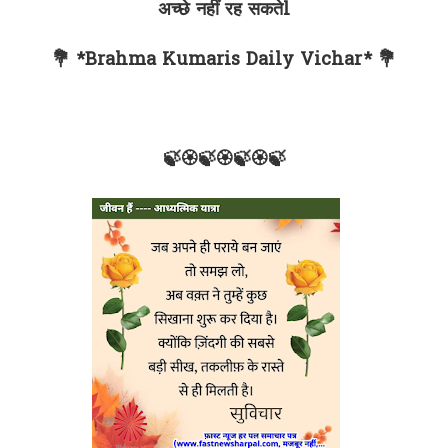
अच्छे नहीं रह सकतेl
💐 *Brahma Kumaris Daily Vichar* 💐
🍃🏵🍃🏵🍃🏵🍃