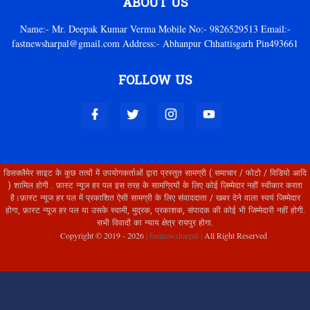
ABOUT US
Name:- Mr. Deepak Kumar Verma Mobile No:- 9826529513 Email:-
fastnewsharpal@gmail.com Address:- Abhanpur Chhattisgarh Pin493661
FOLLOW US
डिसक्लैमेर साइट के कुछ तत्वों में उपयोगकर्ताओं द्वारा प्रस्तुत सामग्री ( समाचार / फोटो / विडियो आदि
) शामिल होगी . फ़ास्ट न्यूज हर पल इस तरह के सामग्रियों के लिए कोई ज़िम्मेदार नहीं स्वीकार करता
है।फ़ास्ट न्यूज हर पल में प्रकाशित ऐसी सामग्री के लिए संवाददाता / खबर देने वाला स्वयं जिम्मेदार
होगा, फ़ास्ट न्यूज हर पल या उसके स्वामी, मुद्रक, प्रकाशक, संपादक की कोई भी जिम्मेदारी नहीं होगी.
सभी विवादों का न्याय क्षेत्र रायपुर होगा.
Copyright © 2019 -
2026
| fastnewsharpal |
All Right Reserved