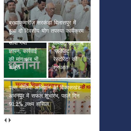
छतौना --सड़क सुरक्षा जैसे गंभीर मुद्दे
पल्स पोलियो
पर कलेक्टर रायपुर एवं NHAI को
हाथियों के
अभियान का
सौंपा गया ज्ञापन, कार्रवाई की मांग अब
कदमों से
विकासखंड
भी अधूरी
हरियाली की
अभनपुर में
वापसी, उदंती में
सफल शुभारंभ,
‘एलीफेंट
पहले दिन
रेस्टोरेंट’ की
91.2% लक्ष्य
शुरुआत
हासिल
अच्छाईयों की अपनी ओरिजिनल स्टेट
में वापस आएँ (भाग 2)