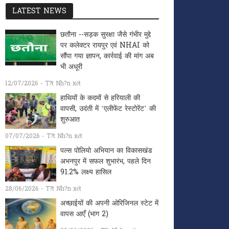
LATEST NEWS
छतौना --सड़क सुरक्षा जैसे गंभीर मुद्दे
पर कलेक्टर रायपुर एवं NHAI को
सौंपा गया ज्ञापन, कार्रवाई की मांग अब
भी अधूरी
12/07/2026 - T?t Nh?n xét
हाथियों के कदमों से हरियाली की
वापसी, उदंती में ‘एलीफेंट रेस्टोरेंट’ की
शुरुआत
07/07/2026 - T?t Nh?n xét
पल्स पोलियो अभियान का विकासखंड
अभनपुर में सफल शुभारंभ, पहले दिन
91.2% लक्ष्य हासिल
28/06/2026 - T?t Nh?n xét
अच्छाईयों की अपनी ओरिजिनल स्टेट में
वापस आएँ (भाग 2)