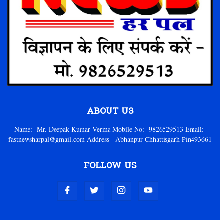
ABOUT US
Name:- Mr. Deepak Kumar Verma Mobile No:- 9826529513 Email:-
fastnewsharpal@gmail.com Address:- Abhanpur Chhattisgarh Pin493661
FOLLOW US