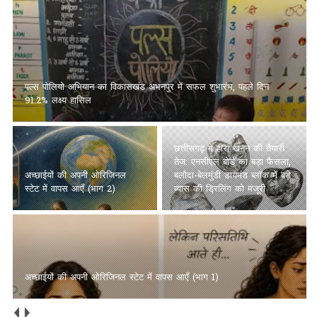
पल्स पोलियो अभियान का विकासखंड अभनपुर में सफल शुभारंभ, पहले दिन
91.2% लक्ष्य हासिल
छत्तीसगढ़ में हीरा खनन की तैयारी
तेज: एनसीएल बोर्ड का बड़ा फैसला,
अच्छाईयों की अपनी ओरिजिनल
बलौदा-बेलमुंडी डायमंड ब्लॉक में बड़े
स्टेट में वापस आएँ (भाग 2)
व्यास की ड्रिलिंग को मंजूरी
अच्छाईयों की अपनी ओरिजिनल स्टेट में वापस आएँ (भाग 1)