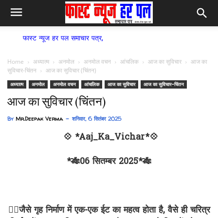
न्यूज हर पल समाचार पत्र,
Home
अध्यात्म
अनमोल
अनमोल वचन
आंचलिक
आज का सुविचार
आज का
सुविचार-चिंतन
आज का सुविचार (चिंतन)
अध्यात्म
अनमोल
अनमोल वचन
आंचलिक
आज का सुविचार
आज का सुविचार-चिंतन
आज का सुविचार (चिंतन)
By
Mr.Deepak Verma
शनिवार, 6 सितंबर 2025
💠 *Aaj_Ka_Vichar*💠
*🎋06 सितम्बर 2025*🎋
✍🏻जैसे गृह निर्माण में एक-एक ईट का महत्व होता है, वैसे ही चरित्र