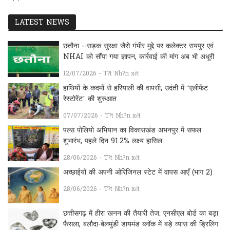
LATEST NEWS
छतौना --सड़क सुरक्षा जैसे गंभीर मुद्दे पर कलेक्टर रायपुर एवं
NHAI को सौंपा गया ज्ञापन, कार्रवाई की मांग अब भी अधूरी
12/07/2026 - T?t Nh?n xét
हाथियों के कदमों से हरियाली की वापसी, उदंती में ‘एलीफेंट
रेस्टोरेंट’ की शुरुआत
07/07/2026 - T?t Nh?n xét
पल्स पोलियो अभियान का विकासखंड अभनपुर में सफल
शुभारंभ, पहले दिन 91.2% लक्ष्य हासिल
28/06/2026 - T?t Nh?n xét
अच्छाईयों की अपनी ओरिजिनल स्टेट में वापस आएँ (भाग 2)
28/06/2026 - T?t Nh?n xét
छत्तीसगढ़ में हीरा खनन की तैयारी तेज: एनसीएल बोर्ड का बड़ा
फैसला, बलौदा-बेलमुंडी डायमंड ब्लॉक में बड़े व्यास की ड्रिलिंग